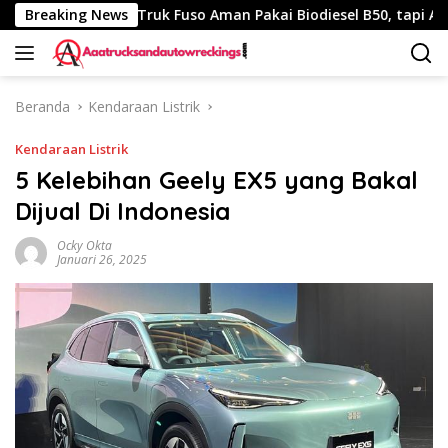
Langsung
 Km
Breaking News
Truk Fuso Aman Pakai Biodiesel B50, tapi Ada Saran 
ke
konten
Beranda
Kendaraan Listrik
Kendaraan Listrik
5 Kelebihan Geely EX5 yang Bakal
Dijual Di Indonesia
Ocky Okta
Januari 26, 2025