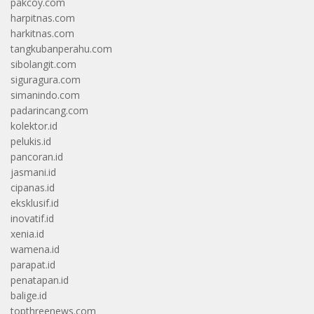
pakcoy.com
harpitnas.com
harkitnas.com
tangkubanperahu.com
sibolangit.com
siguragura.com
simanindo.com
padarincang.com
kolektor.id
pelukis.id
pancoran.id
jasmani.id
cipanas.id
eksklusif.id
inovatif.id
xenia.id
wamena.id
parapat.id
penatapan.id
balige.id
topthreenews.com