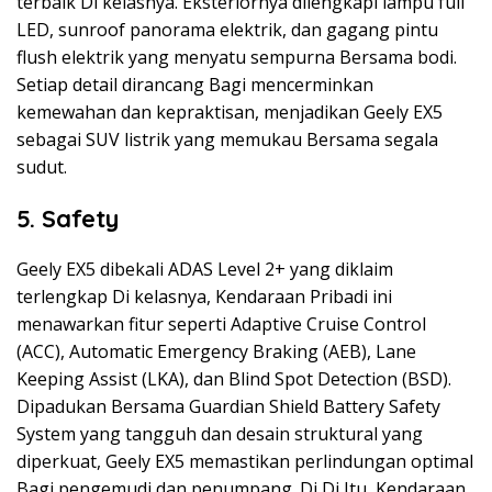
terbaik Di kelasnya. Eksteriornya dilengkapi lampu full
LED, sunroof panorama elektrik, dan gagang pintu
flush elektrik yang menyatu sempurna Bersama bodi.
Setiap detail dirancang Bagi mencerminkan
kemewahan dan kepraktisan, menjadikan Geely EX5
sebagai SUV listrik yang memukau Bersama segala
sudut.
5. Safety
Geely EX5 dibekali ADAS Level 2+ yang diklaim
terlengkap Di kelasnya, Kendaraan Pribadi ini
menawarkan fitur seperti Adaptive Cruise Control
(ACC), Automatic Emergency Braking (AEB), Lane
Keeping Assist (LKA), dan Blind Spot Detection (BSD).
Dipadukan Bersama Guardian Shield Battery Safety
System yang tangguh dan desain struktural yang
diperkuat, Geely EX5 memastikan perlindungan optimal
Bagi pengemudi dan penumpang. Di Di Itu, Kendaraan