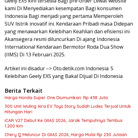
Geely EX5 kini tersedia Bagi pre-order Lewat website
kami Di Menyediakan kesempatan Bagi konsumen
Indonesia Bagi menjadi yang pertama Memperoleh
SUV listrik inovatif ini. Kendaraan Pribadi masa Didepan
yang menawarkan Kelebihan Keahlian dan efisiensi ini
Akansegera resmi diluncurkan Di ajang Indonesia
International Kendaraan Bermotor Roda Dua Show
(IIMS) Di 13 Februari 2025.
Artikel ini disadur –> Oto.detik.com Indonesia: 5
Kelebihan Geely EX5 yang Bakal Dijual Di Indonesia
Berita Terkait
Harga Honda Super One Diumumkan: Rp 438 Juta
300 Unit Wuling Aira EV Toys Story Sudah Ludes Terjual Untuk
Hitungan Hari
iCAR V27 Debut Ke GIIAS 2026, Jarak Tempuhnya Tembus
1.200 Km
Chery Q Meluncur Di GIIAS 2026, Harga Mulai Rp 230 Jutaan