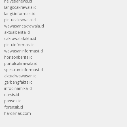
helvetianews.id
langitcakrawala.id
langitinformasi.id
pintucakrawala.id
wawasancakrawala.id
aktualberita.id
cakrawalafakta.id
pintuinformasi.id
wawasaninformasi.id
horizonberita.id
portalcakrawala.id
spektruminformasi.id
aktualwawasan.id
gerbangfakta.id
infodinamika.id
narsis.id
pansos.id
forensik.id
hardiknas.com