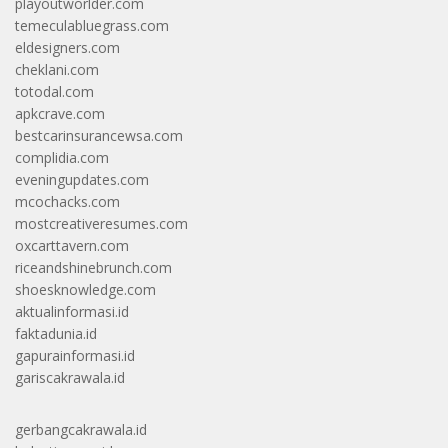
playoutworlder.com
temeculabluegrass.com
eldesigners.com
cheklani.com
totodal.com
apkcrave.com
bestcarinsurancewsa.com
complidia.com
eveningupdates.com
mcochacks.com
mostcreativeresumes.com
oxcarttavern.com
riceandshinebrunch.com
shoesknowledge.com
aktualinformasi.id
faktadunia.id
gapurainformasi.id
gariscakrawala.id
gerbangcakrawala.id