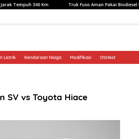
h 340 Km
Truk Fuso Aman Pakai Biodiesel B50, tapi Ada 
 Listrik
Kendaraan Niaga
Modifikasi
Ototest
band
on SV vs Toyota Hiace