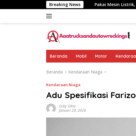
Langsung
mumkan: Rp 438 Juta
Breaking News
Pakai Mesin Listrik, Jarak Tempu
ke
konten
Beranda
Mobil
Motor
Kendaraan
Beranda
Kendaraan Niaga
Kendaraan Niaga
Adu Spesifikasi Fariz
Ocky Okta
Januari 29, 2026