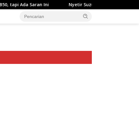
Saran Ini
Nyetir Suzuki XL7 Facelift Kini Lebih Damai
ar besar starlight princess1000 bagi bonus