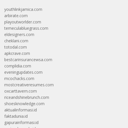
youthlinkjamica.com
arbirate.com
playoutworlder.com
temeculabluegrass.com
eldesigners.com
cheklani.com
totodal.com
apkcrave.com
bestcarinsurancewsa.com
complidia.com
eveningupdates.com
mcochacks.com
mostcreativeresumes.com
oxcarttavern.com
riceandshinebrunch.com
shoesknowledge.com
aktualinformasi.id
faktadunia.id
gapurainformasi.id