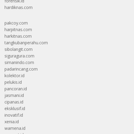
forensik.id
hardiknas.com
pakcoy.com
harpitnas.com
harkitnas.com
tangkubanperahu.com
sibolangit.com
siguragura.com
simanindo.com
padarincang.com
kolektor.id
pelukis.id
pancoran.id
jasmani.id
cipanas.id
eksklusif.id
inovatif.id
xenia.id
wamena.id