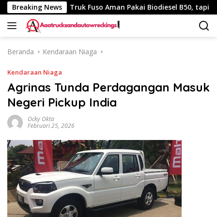
Langsung
40 Km
Breaking News
Truk Fuso Aman Pakai Biodiesel B50, tapi Ada Sara
ke
konten
Beranda
Kendaraan Niaga
Kendaraan Niaga
Agrinas Tunda Perdagangan Masuk
Negeri Pickup India
Ocky Okta
Februari 25, 2026