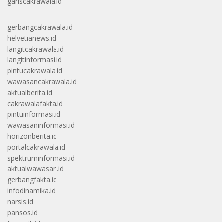
gariscakrawala.id
gerbangcakrawala.id
helvetianews.id
langitcakrawala.id
langitinformasi.id
pintucakrawala.id
wawasancakrawala.id
aktualberita.id
cakrawalafakta.id
pintuinformasi.id
wawasaninformasi.id
horizonberita.id
portalcakrawala.id
spektruminformasi.id
aktualwawasan.id
gerbangfakta.id
infodinamika.id
narsis.id
pansos.id