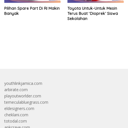
Pilihan Spare Part Di RI Makin
Toyota Untuk-Untuk Mesin
Banyak
Terus Buat ‘Dioprek’ Siswa
Sekolahan
bandar besar starlight princess1000 bagi bonus
youthlinkjamica.com
arbirate.com
playoutworlder.com
temeculabluegrass.com
eldesigners.com
cheklani.com
totodal.com
apkcrave.com