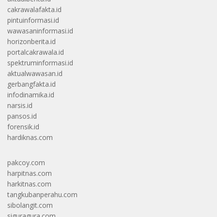
cakrawalafakta.id
pintuinformasi.id
wawasaninformasi.id
horizonberita.id
portalcakrawala.id
spektruminformasi.id
aktualwawasan.id
gerbangfakta.id
infodinamika.id
narsis.id
pansos.id
forensik.id
hardiknas.com
pakcoy.com
harpitnas.com
harkitnas.com
tangkubanperahu.com
sibolangit.com
siguragura.com