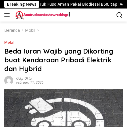
Langsung
 Km
Breaking News
Truk Fuso Aman Pakai Biodiesel B50, tapi Ada Saran 
ke
konten
Beranda
Mobil
Mobil
Beda Iuran Wajib yang Dikorting
buat Kendaraan Pribadi Elektrik
dan Hybrid
Ocky Okta
Februari 11, 2025