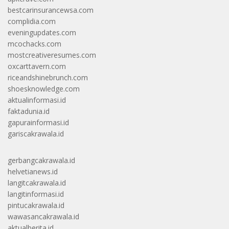
bestcarinsurancewsa.com
complidia.com
eveningupdates.com
mcochacks.com
mostcreativeresumes.com
oxcarttavern.com
riceandshinebrunch.com
shoesknowledge.com
aktualinformasi.id
faktadunia.id
gapurainformasi.id
gariscakrawala.id
gerbangcakrawala.id
helvetianews.id
langitcakrawala.id
langitinformasi.id
pintucakrawala.id
wawasancakrawala.id
aktualberita.id