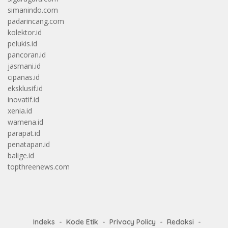
simanindo.com
padarincang.com
kolektor.id
pelukis.id
pancoran.id
jasmani.id
cipanas.id
eksklusif.id
inovatif.id
xenia.id
wamena.id
parapat.id
penatapan.id
balige.id
topthreenews.com
Indeks
Kode Etik
Privacy Policy
Redaksi