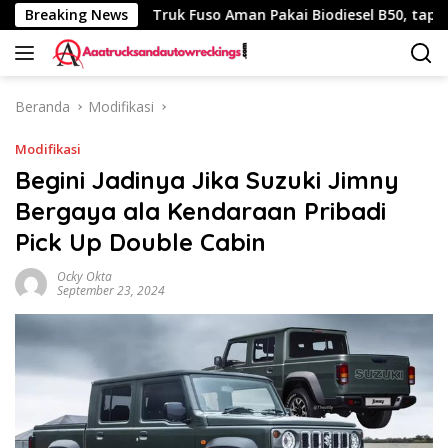
Langsung
 340 Km
Breaking News
Truk Fuso Aman Pakai Biodiesel B50, tapi Ada Sa
ke
konten
Beranda
Modifikasi
Modifikasi
Begini Jadinya Jika Suzuki Jimny
Bergaya ala Kendaraan Pribadi
Pick Up Double Cabin
Ocky Okta
September 23, 2024