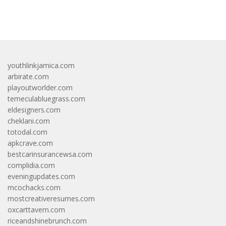
bandar besar starlight princess1000 bagi bonus
youthlinkjamica.com
arbirate.com
playoutworlder.com
temeculabluegrass.com
eldesigners.com
cheklani.com
totodal.com
apkcrave.com
bestcarinsurancewsa.com
complidia.com
eveningupdates.com
mcochacks.com
mostcreativeresumes.com
oxcarttavern.com
riceandshinebrunch.com