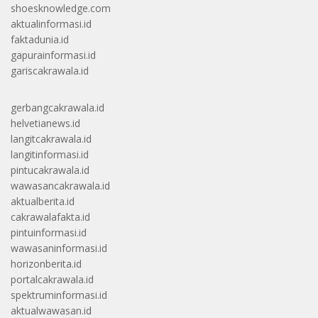
shoesknowledge.com
aktualinformasi.id
faktadunia.id
gapurainformasi.id
gariscakrawala.id
gerbangcakrawala.id
helvetianews.id
langitcakrawala.id
langitinformasi.id
pintucakrawala.id
wawasancakrawala.id
aktualberita.id
cakrawalafakta.id
pintuinformasi.id
wawasaninformasi.id
horizonberita.id
portalcakrawala.id
spektruminformasi.id
aktualwawasan.id