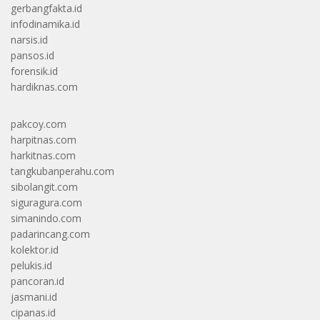
gerbangfakta.id
infodinamika.id
narsis.id
pansos.id
forensik.id
hardiknas.com
pakcoy.com
harpitnas.com
harkitnas.com
tangkubanperahu.com
sibolangit.com
siguragura.com
simanindo.com
padarincang.com
kolektor.id
pelukis.id
pancoran.id
jasmani.id
cipanas.id