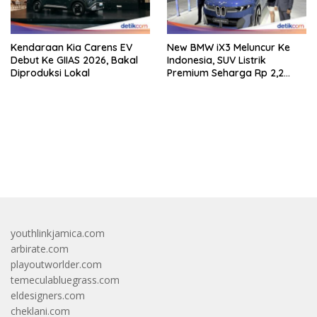
Kendaraan Kia Carens EV
New BMW iX3 Meluncur Ke
Debut Ke GIIAS 2026, Bakal
Indonesia, SUV Listrik
Diproduksi Lokal
Premium Seharga Rp 2,2
Miliar
bandar besar starlight princess1000 bagi bonus
youthlinkjamica.com
arbirate.com
playoutworlder.com
temeculabluegrass.com
eldesigners.com
cheklani.com