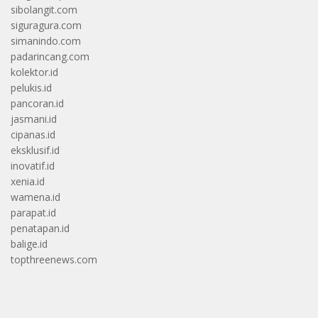
sibolangit.com
siguragura.com
simanindo.com
padarincang.com
kolektor.id
pelukis.id
pancoran.id
jasmani.id
cipanas.id
eksklusif.id
inovatif.id
xenia.id
wamena.id
parapat.id
penatapan.id
balige.id
topthreenews.com