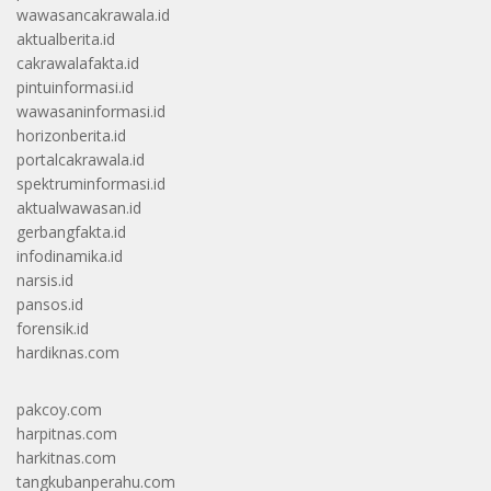
wawasancakrawala.id
aktualberita.id
cakrawalafakta.id
pintuinformasi.id
wawasaninformasi.id
horizonberita.id
portalcakrawala.id
spektruminformasi.id
aktualwawasan.id
gerbangfakta.id
infodinamika.id
narsis.id
pansos.id
forensik.id
hardiknas.com
pakcoy.com
harpitnas.com
harkitnas.com
tangkubanperahu.com