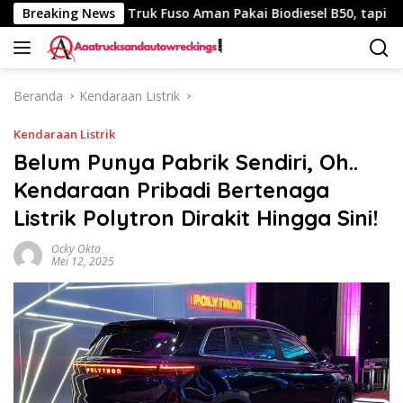
Langsung
40 Km
Breaking News
Truk Fuso Aman Pakai Biodiesel B50, tapi Ada Sara
ke
konten
Beranda
Kendaraan Listrik
Kendaraan Listrik
Belum Punya Pabrik Sendiri, Oh..
Kendaraan Pribadi Bertenaga
Listrik Polytron Dirakit Hingga Sini!
Ocky Okta
Mei 12, 2025