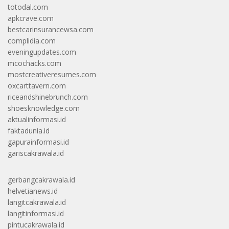
totodal.com
apkcrave.com
bestcarinsurancewsa.com
complidia.com
eveningupdates.com
mcochacks.com
mostcreativeresumes.com
oxcarttavern.com
riceandshinebrunch.com
shoesknowledge.com
aktualinformasi.id
faktadunia.id
gapurainformasi.id
gariscakrawala.id
gerbangcakrawala.id
helvetianews.id
langitcakrawala.id
langitinformasi.id
pintucakrawala.id