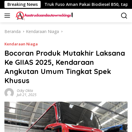
Langsung
340 Km
Breaking News
Truk Fuso Aman Pakai Biodiesel B50, tapi Ada Sa
ke
konten
Beranda
Kendaraan Niaga
Kendaraan Niaga
Bocoran Produk Mutakhir Laksana
Ke GIIAS 2025, Kendaraan
Angkutan Umum Tingkat Spek
Khusus
Ocky Okta
Juli 21, 2025