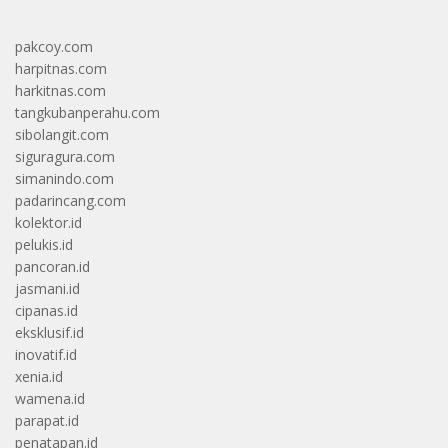
pakcoy.com
harpitnas.com
harkitnas.com
tangkubanperahu.com
sibolangit.com
siguragura.com
simanindo.com
padarincang.com
kolektor.id
pelukis.id
pancoran.id
jasmani.id
cipanas.id
eksklusif.id
inovatif.id
xenia.id
wamena.id
parapat.id
penatapan.id