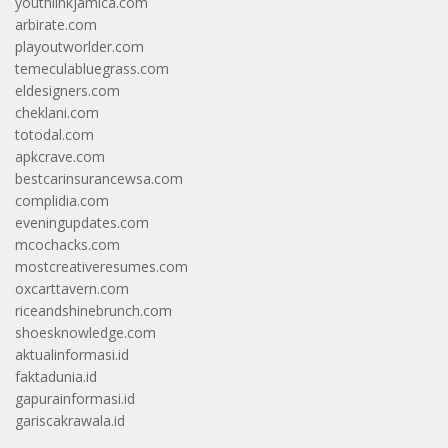
youthlinkjamica.com
arbirate.com
playoutworlder.com
temeculabluegrass.com
eldesigners.com
cheklani.com
totodal.com
apkcrave.com
bestcarinsurancewsa.com
complidia.com
eveningupdates.com
mcochacks.com
mostcreativeresumes.com
oxcarttavern.com
riceandshinebrunch.com
shoesknowledge.com
aktualinformasi.id
faktadunia.id
gapurainformasi.id
gariscakrawala.id