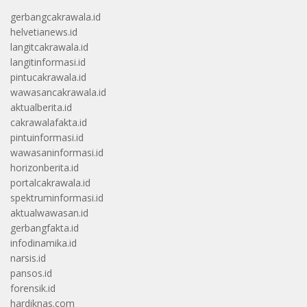
gerbangcakrawala.id
helvetianews.id
langitcakrawala.id
langitinformasi.id
pintucakrawala.id
wawasancakrawala.id
aktualberita.id
cakrawalafakta.id
pintuinformasi.id
wawasaninformasi.id
horizonberita.id
portalcakrawala.id
spektruminformasi.id
aktualwawasan.id
gerbangfakta.id
infodinamika.id
narsis.id
pansos.id
forensik.id
hardiknas.com