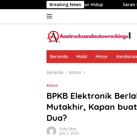
Langsung
awatir, Ada Garansi Seumur Hidup
Breaking News
Saran Isuzu Di Truk
ke
konten
Beranda
Mobil
Motor
Kendaraan
Beranda
Motor
Motor
BPKB Elektronik Berl
Mutakhir, Kapan bua
Dua?
Ocky Okta
Juni 3, 2025