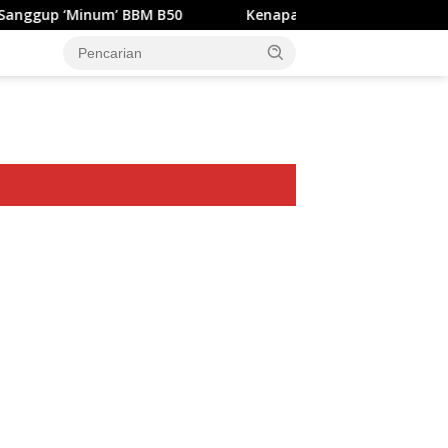
um’ BBM B50
Kenapa Ya Ke Indonesia Kendaraan Bermo
ar besar starlight princess1000 bagi bonus