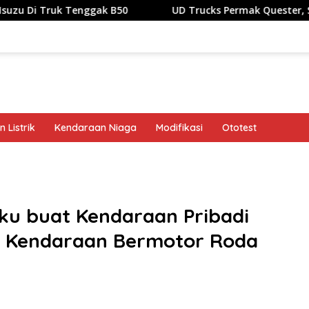
 Tenggak B50
UD Trucks Permak Quester, Sanggup ‘Min
 Listrik
Kendaraan Niaga
Modifikasi
Ototest
band
aku buat Kendaraan Pribadi
t Kendaraan Bermotor Roda