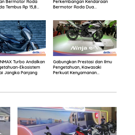
an Bermotor Roda
Perkembangan Kendaraan
da Tembus Rp 15,8
Bermotor Roda Dua
Berperforma Tinggi Didalam
Keahlian Modern
NMAX Turbo Andalkan
Gabungkan Prestasi dan Ilmu
getahuan-Ekosistem
Pengetahuan, Kawasaki
lai Jangka Panjang
Perkuat Kenyamanan
Berkendara