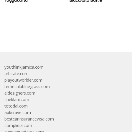
Yogyakarta
BlackAuto Battle
bandar besar starlight princess1000 bagi bonus
youthlinkjamica.com
arbirate.com
playoutworlder.com
temeculabluegrass.com
eldesigners.com
cheklani.com
totodal.com
apkcrave.com
bestcarinsurancewsa.com
complidia.com
eveningupdates.com