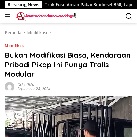
Langsung
340 Km
Breaking News
Truk Fuso Aman Pakai Biodiesel B50, tapi Ada Sar
ke
konten
Beranda
Modifikasi
Modifikasi
Bukan Modifikasi Biasa, Kendaraan
Pribadi Pikap Ini Punya Tralis
Modular
Ocky Okta
September 24, 2024