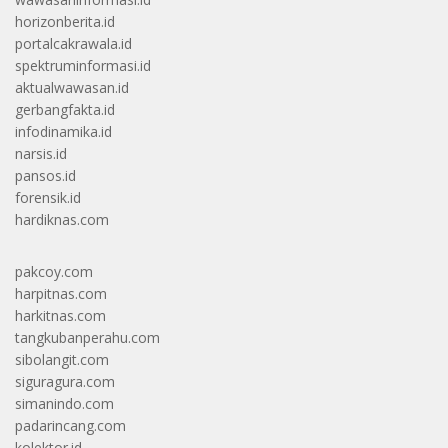
horizonberita.id
portalcakrawala.id
spektruminformasi.id
aktualwawasan.id
gerbangfakta.id
infodinamika.id
narsis.id
pansos.id
forensik.id
hardiknas.com
pakcoy.com
harpitnas.com
harkitnas.com
tangkubanperahu.com
sibolangit.com
siguragura.com
simanindo.com
padarincang.com
kolektor.id