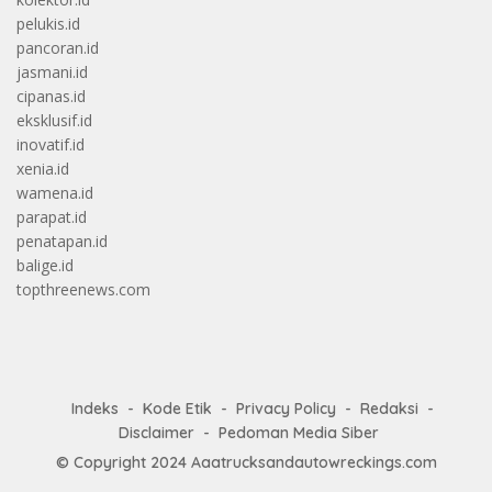
pelukis.id
pancoran.id
jasmani.id
cipanas.id
eksklusif.id
inovatif.id
xenia.id
wamena.id
parapat.id
penatapan.id
balige.id
topthreenews.com
Indeks
Kode Etik
Privacy Policy
Redaksi
Disclaimer
Pedoman Media Siber
© Copyright 2024
Aaatrucksandautowreckings.com