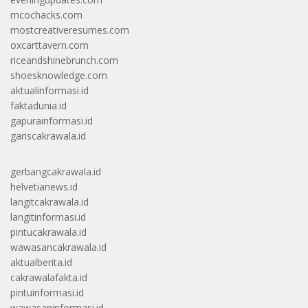
mcochacks.com
mostcreativeresumes.com
oxcarttavern.com
riceandshinebrunch.com
shoesknowledge.com
aktualinformasi.id
faktadunia.id
gapurainformasi.id
gariscakrawala.id
gerbangcakrawala.id
helvetianews.id
langitcakrawala.id
langitinformasi.id
pintucakrawala.id
wawasancakrawala.id
aktualberita.id
cakrawalafakta.id
pintuinformasi.id
wawasaninformasi.id