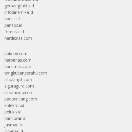
gerbangfakta.id
infodinamika.id
narsis.id
pansos.id
forensik.id
hardiknas.com
pakcoy.com
harpitnas.com
harkitnas.com
tangkubanperahu.com
sibolangit.com
siguragura.com
simanindo.com
padarincang.com
kolektor.id
pelukis.id
pancoran.id
jasmani.id
cipanas.id