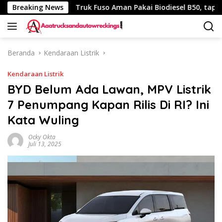
Langsung
 340 Km
Breaking News
Truk Fuso Aman Pakai Biodiesel B50, tapi Ada Sa
ke
konten
Beranda
Kendaraan Listrik
Kendaraan Listrik
BYD Belum Ada Lawan, MPV Listrik
7 Penumpang Kapan Rilis Di RI? Ini
Kata Wuling
Ocky Okta
Juli 13, 2025