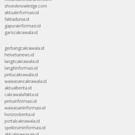
shoesknowledge.com
aktualinformasi.id
faktadunia.id
gapurainformasi.id
gariscakrawala.id
gerbangcakrawala.id
helvetianews.id
langitcakrawala.id
langitinformasi.id
pintucakrawala.id
wawasancakrawala.id
aktualberita.id
cakrawalafakta.id
pintuinformasi.id
wawasaninformasi.id
horizonberita.id
portalcakrawala.id
spektruminformasi.id
aktualwawasan.id