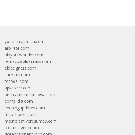
bandar besar starlight princess1000 bagi bonus
youthlinkjamica.com
arbirate.com
playoutworlder.com
temeculabluegrass.com
eldesigners.com
cheklani.com
totodal.com
apkcrave.com
bestcarinsurancewsa.com
complidia.com
eveningupdates.com
mcochacks.com
mostcreativeresumes.com
oxcarttavern.com
riceandshinebrunch.com