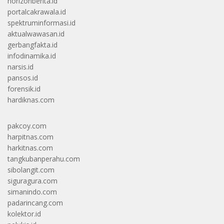
horizonberita.id
portalcakrawala.id
spektruminformasi.id
aktualwawasan.id
gerbangfakta.id
infodinamika.id
narsis.id
pansos.id
forensik.id
hardiknas.com
pakcoy.com
harpitnas.com
harkitnas.com
tangkubanperahu.com
sibolangit.com
siguragura.com
simanindo.com
padarincang.com
kolektor.id