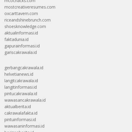
mcochacks.com
mostcreativeresumes.com
oxcarttavern.com
riceandshinebrunch.com
shoesknowledge.com
aktualinformasi.id
faktadunia.id
gapurainformasi.id
gariscakrawala.id
gerbangcakrawala.id
helvetianews.id
langitcakrawala.id
langitinformasi.id
pintucakrawala.id
wawasancakrawala.id
aktualberita.id
cakrawalafakta.id
pintuinformasi.id
wawasaninformasi.id