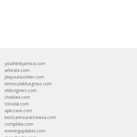
bandar besar starlight princess1000 bagi bonus
youthlinkjamica.com
arbirate.com
playoutworlder.com
temeculabluegrass.com
eldesigners.com
cheklani.com
totodal.com
apkcrave.com
bestcarinsurancewsa.com
complidia.com
eveningupdates.com