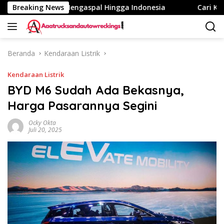
Langsung
uso eCanter Mengaspal Hingga Indonesia
Breaking News
Cari Kaca Sine
ke
konten
Beranda
Kendaraan Listrik
Kendaraan Listrik
BYD M6 Sudah Ada Bekasnya,
Harga Pasarannya Segini
Ocky Okta
Juli 20, 2025