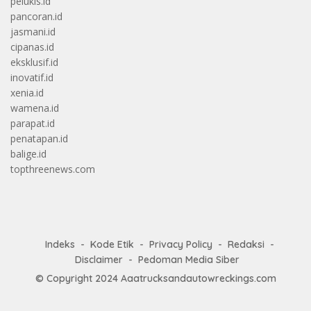
pelukis.id
pancoran.id
jasmani.id
cipanas.id
eksklusif.id
inovatif.id
xenia.id
wamena.id
parapat.id
penatapan.id
balige.id
topthreenews.com
Indeks
Kode Etik
Privacy Policy
Redaksi
Disclaimer
Pedoman Media Siber
© Copyright 2024
Aaatrucksandautowreckings.com