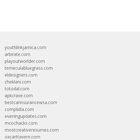
bandar besar starlight princess1000 bagi bonus
youthlinkjamica.com
arbirate.com
playoutworlder.com
temeculabluegrass.com
eldesigners.com
cheklani.com
totodal.com
apkcrave.com
bestcarinsurancewsa.com
complidia.com
eveningupdates.com
mcochacks.com
mostcreativeresumes.com
oxcarttavern.com