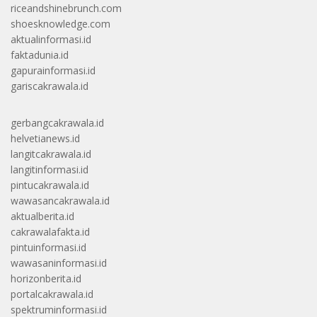
riceandshinebrunch.com
shoesknowledge.com
aktualinformasi.id
faktadunia.id
gapurainformasi.id
gariscakrawala.id
gerbangcakrawala.id
helvetianews.id
langitcakrawala.id
langitinformasi.id
pintucakrawala.id
wawasancakrawala.id
aktualberita.id
cakrawalafakta.id
pintuinformasi.id
wawasaninformasi.id
horizonberita.id
portalcakrawala.id
spektruminformasi.id