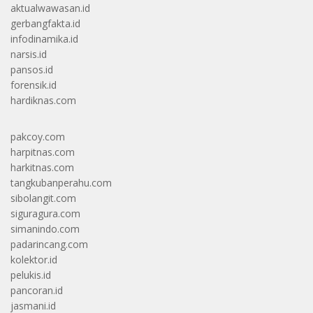
aktualwawasan.id
gerbangfakta.id
infodinamika.id
narsis.id
pansos.id
forensik.id
hardiknas.com
pakcoy.com
harpitnas.com
harkitnas.com
tangkubanperahu.com
sibolangit.com
siguragura.com
simanindo.com
padarincang.com
kolektor.id
pelukis.id
pancoran.id
jasmani.id