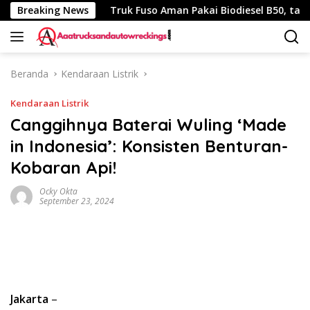
Langsung
h 340 Km
Breaking News
Truk Fuso Aman Pakai Biodiesel B50, tapi Ada S
ke
konten
Beranda
Kendaraan Listrik
Kendaraan Listrik
Canggihnya Baterai Wuling ‘Made
in Indonesia’: Konsisten Benturan-
Kobaran Api!
Ocky Okta
September 23, 2024
Jakarta
–