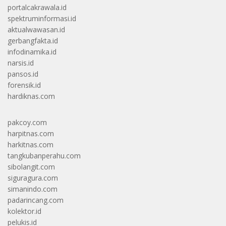
portalcakrawala.id
spektruminformasi.id
aktualwawasan.id
gerbangfakta.id
infodinamika.id
narsis.id
pansos.id
forensik.id
hardiknas.com
pakcoy.com
harpitnas.com
harkitnas.com
tangkubanperahu.com
sibolangit.com
siguragura.com
simanindo.com
padarincang.com
kolektor.id
pelukis.id