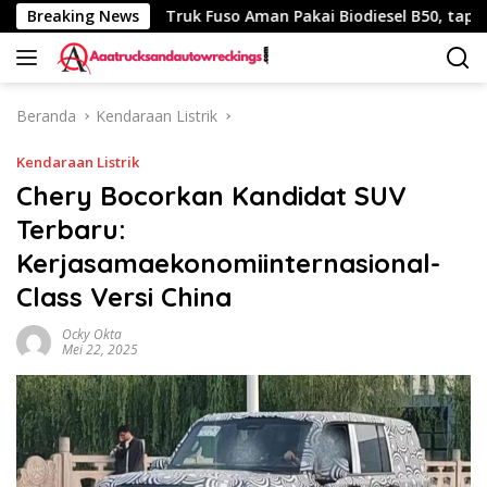
Langsung
 340 Km
Breaking News
Truk Fuso Aman Pakai Biodiesel B50, tapi Ada Sa
ke
konten
Beranda
Kendaraan Listrik
Kendaraan Listrik
Chery Bocorkan Kandidat SUV
Terbaru:
Kerjasamaekonomiinternasional-
Class Versi China
Ocky Okta
Mei 22, 2025