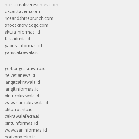
mostcreativeresumes.com
oxcarttavern.com
riceandshinebrunch.com
shoesknowledge.com
aktualinformasi.id
faktadunia.id
gapurainformasi.id
gariscakrawala.id
gerbangcakrawala.id
helvetianews.id
langitcakrawala.id
langitinformasi.id
pintucakrawala.id
wawasancakrawala.id
aktualberita.id
cakrawalafakta.id
pintuinformasi.id
wawasaninformasi.id
horizonberita.id