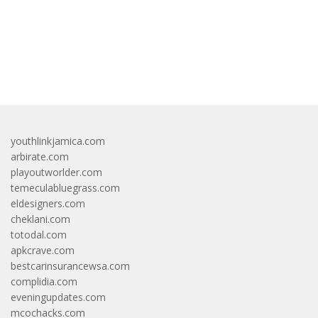
bandar besar starlight princess1000 bagi bonus
youthlinkjamica.com
arbirate.com
playoutworlder.com
temeculabluegrass.com
eldesigners.com
cheklani.com
totodal.com
apkcrave.com
bestcarinsurancewsa.com
complidia.com
eveningupdates.com
mcochacks.com