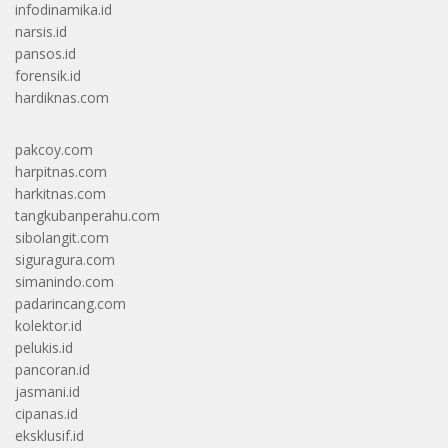
infodinamika.id
narsis.id
pansos.id
forensik.id
hardiknas.com
pakcoy.com
harpitnas.com
harkitnas.com
tangkubanperahu.com
sibolangit.com
siguragura.com
simanindo.com
padarincang.com
kolektor.id
pelukis.id
pancoran.id
jasmani.id
cipanas.id
eksklusif.id