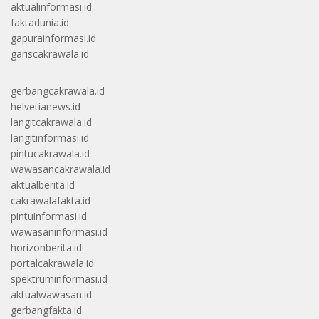
aktualinformasi.id
faktadunia.id
gapurainformasi.id
gariscakrawala.id
gerbangcakrawala.id
helvetianews.id
langitcakrawala.id
langitinformasi.id
pintucakrawala.id
wawasancakrawala.id
aktualberita.id
cakrawalafakta.id
pintuinformasi.id
wawasaninformasi.id
horizonberita.id
portalcakrawala.id
spektruminformasi.id
aktualwawasan.id
gerbangfakta.id