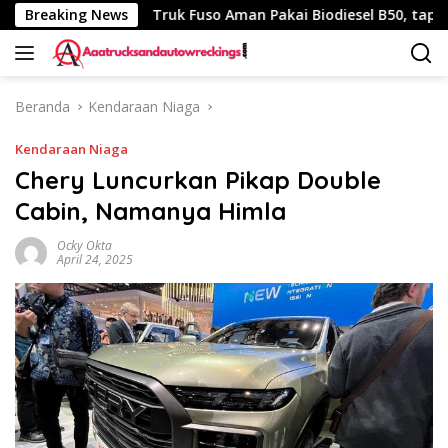
Langsung
 340 Km
Breaking News
Truk Fuso Aman Pakai Biodiesel B50, tapi Ada Sa
ke
konten
Beranda
Kendaraan Niaga
Kendaraan Niaga
Chery Luncurkan Pikap Double
Cabin, Namanya Himla
Ocky Okta
April 24, 2025