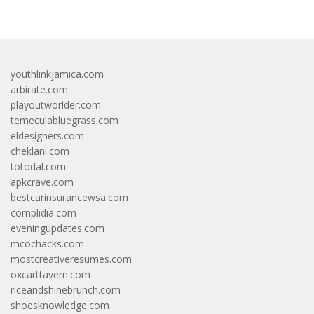
youthlinkjamica.com
arbirate.com
playoutworlder.com
temeculabluegrass.com
eldesigners.com
cheklani.com
totodal.com
apkcrave.com
bestcarinsurancewsa.com
complidia.com
eveningupdates.com
mcochacks.com
mostcreativeresumes.com
oxcarttavern.com
riceandshinebrunch.com
shoesknowledge.com