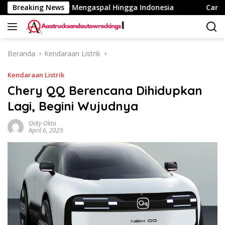
Langsung
 Fuso eCanter Mengaspal Hingga Indonesia
Breaking News
Cari Kaca Si
ke
konten
Beranda
Kendaraan Listrik
Kendaraan Listrik
Chery QQ Berencana Dihidupkan
Lagi, Begini Wujudnya
Ocky Okta
April 6, 2025