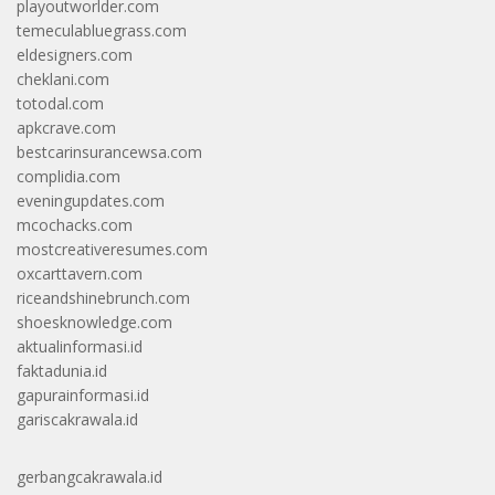
playoutworlder.com
temeculabluegrass.com
eldesigners.com
cheklani.com
totodal.com
apkcrave.com
bestcarinsurancewsa.com
complidia.com
eveningupdates.com
mcochacks.com
mostcreativeresumes.com
oxcarttavern.com
riceandshinebrunch.com
shoesknowledge.com
aktualinformasi.id
faktadunia.id
gapurainformasi.id
gariscakrawala.id
gerbangcakrawala.id