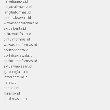
helvetianews.id
langitcakrawala.id
langitinformasi.id
pintucakrawala.id
wawasancakrawala.id
aktualberita.id
cakrawalafakta.id
pintuinformasi.id
wawasaninformasi.id
horizonberita.id
portalcakrawala.id
spektruminformasi.id
aktualwawasan.id
gerbangfakta.id
infodinamika.id
narsis.id
pansos.id
forensik.id
hardiknas.com