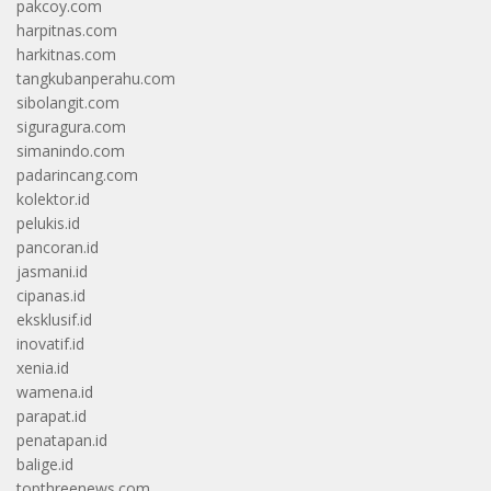
pakcoy.com
harpitnas.com
harkitnas.com
tangkubanperahu.com
sibolangit.com
siguragura.com
simanindo.com
padarincang.com
kolektor.id
pelukis.id
pancoran.id
jasmani.id
cipanas.id
eksklusif.id
inovatif.id
xenia.id
wamena.id
parapat.id
penatapan.id
balige.id
topthreenews.com