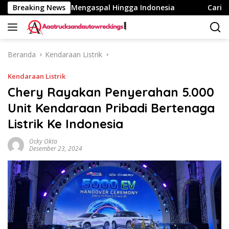
Langsung
 Fuso eCanter Mengaspal Hingga Indonesia
Breaking News
Cari Kaca Si
ke
konten
Beranda
Kendaraan Listrik
Kendaraan Listrik
Chery Rayakan Penyerahan 5.000
Unit Kendaraan Pribadi Bertenaga
Listrik Ke Indonesia
Ocky Okta
Desember 23, 2024