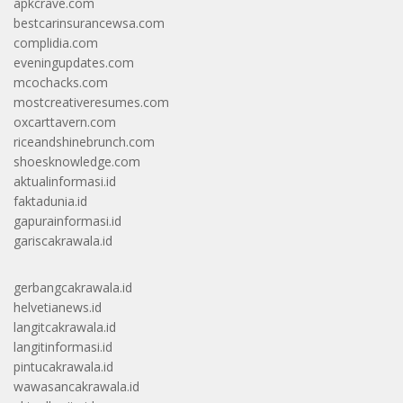
apkcrave.com
bestcarinsurancewsa.com
complidia.com
eveningupdates.com
mcochacks.com
mostcreativeresumes.com
oxcarttavern.com
riceandshinebrunch.com
shoesknowledge.com
aktualinformasi.id
faktadunia.id
gapurainformasi.id
gariscakrawala.id
gerbangcakrawala.id
helvetianews.id
langitcakrawala.id
langitinformasi.id
pintucakrawala.id
wawasancakrawala.id