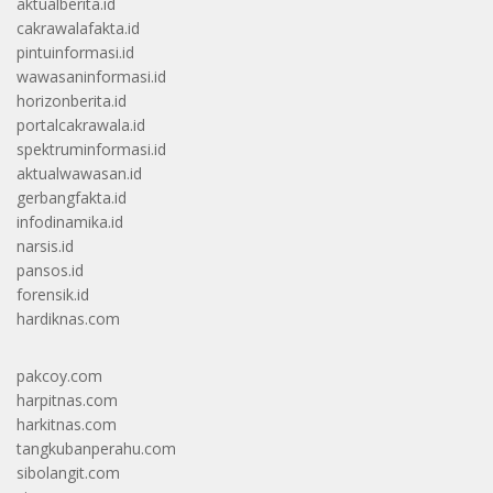
aktualberita.id
cakrawalafakta.id
pintuinformasi.id
wawasaninformasi.id
horizonberita.id
portalcakrawala.id
spektruminformasi.id
aktualwawasan.id
gerbangfakta.id
infodinamika.id
narsis.id
pansos.id
forensik.id
hardiknas.com
pakcoy.com
harpitnas.com
harkitnas.com
tangkubanperahu.com
sibolangit.com