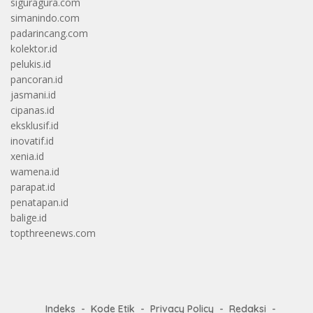
siguragura.com
simanindo.com
padarincang.com
kolektor.id
pelukis.id
pancoran.id
jasmani.id
cipanas.id
eksklusif.id
inovatif.id
xenia.id
wamena.id
parapat.id
penatapan.id
balige.id
topthreenews.com
Indeks
Kode Etik
Privacy Policy
Redaksi