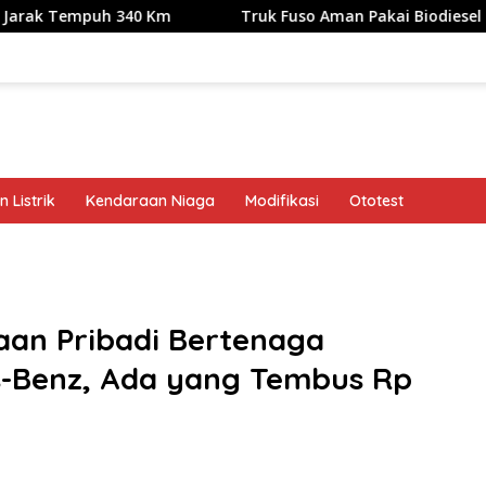
 340 Km
Truk Fuso Aman Pakai Biodiesel B50, tapi Ada Sa
 Listrik
Kendaraan Niaga
Modifikasi
Ototest
band
aan Pribadi Bertenaga
es-Benz, Ada yang Tembus Rp