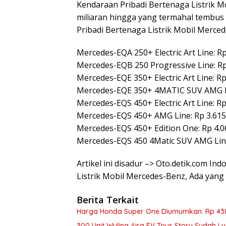
Kendaraan Pribadi Bertenaga Listrik Mo
miliaran hingga yang termahal tembus 
Pribadi Bertenaga Listrik Mobil Merce
Mercedes-EQA 250+ Electric Art Line: Rp
Mercedes-EQB 250 Progressive Line: Rp
Mercedes-EQE 350+ Electric Art Line: Rp
Mercedes-EQE 350+ 4MATIC SUV AMG Li
Mercedes-EQS 450+ Electric Art Line: Rp
Mercedes-EQS 450+ AMG Line: Rp 3.615
Mercedes-EQS 450+ Edition One: Rp 4.0
Mercedes-EQS 450 4Matic SUV AMG Line
Artikel ini disadur –> Oto.detik.com I
Listrik Mobil Mercedes-Benz, Ada yang
Berita Terkait
Harga Honda Super One Diumumkan: Rp 43
300 Unit Wuling Aira EV Toys Story Sudah Lu