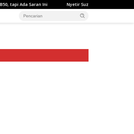
ran Ini
Nyetir Suzuki XL7 Facelift Kini Lebih Damai
ar besar starlight princess1000 bagi bonus