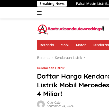
Langsung
umkan: Rp 438 Juta
Breaking News
Pakai Mesin Listrik, Jarak Tempuh
ke
konten
Beranda
Mobil
Motor
Kendaraan
Beranda
Kendaraan Listrik
Kendaraan Listrik
Daftar Harga Kendar
Listrik Mobil Merced
4 Miliar!
Ocky Okta
September 24, 2024