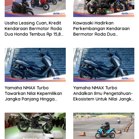
Usaha Leasing Cuan, Kredit
Kawasaki Hadirkan
Kendaraan Bermotor Roda
Perkembangan Kendaraan
Dua Honda Tembus Rp 15,8
Bermotor Roda Dua
Triliun
Berperforma Tinggi Didalam
Keahlian Modern
Yamaha NMAX Turbo
Yamaha NMAX Turbo
Tawarkan Nilai Kepemilikan
Andalkan Ilmu Pengetahuan-
Jangka Panjang Hingga
Ekosistem Untuk Nilai Jangka
Kelas 155 Cc
Panjang