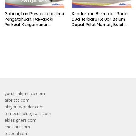
Gabungkan Prestasi dan Ilmu
Kendaraan Bermotor Roda
Pengetahuan, Kawasaki
Dua Terbaru Keluar Belum
Perkuat Kenyamanan
Dapat Pelat Nomor, Boleh
Berkendara
Dipakai Di Jalan?
bandar besar starlight princess1000 bagi bonus
youthlinkjamica.com
arbirate.com
playoutworlder.com
temeculabluegrass.com
eldesigners.com
cheklani.com
totodal.com