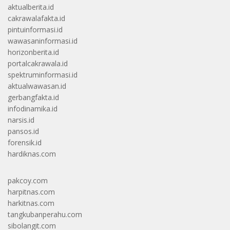
aktualberita.id
cakrawalafakta.id
pintuinformasi.id
wawasaninformasi.id
horizonberita.id
portalcakrawala.id
spektruminformasi.id
aktualwawasan.id
gerbangfakta.id
infodinamika.id
narsis.id
pansos.id
forensik.id
hardiknas.com
pakcoy.com
harpitnas.com
harkitnas.com
tangkubanperahu.com
sibolangit.com