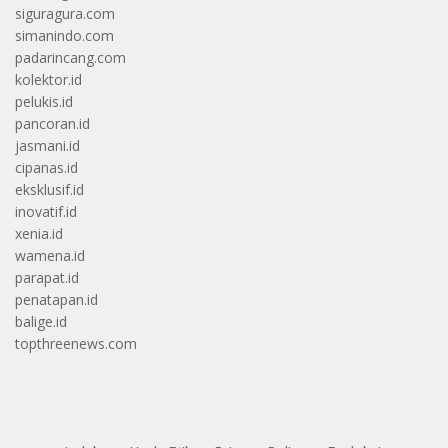
siguragura.com
simanindo.com
padarincang.com
kolektor.id
pelukis.id
pancoran.id
jasmani.id
cipanas.id
eksklusif.id
inovatif.id
xenia.id
wamena.id
parapat.id
penatapan.id
balige.id
topthreenews.com