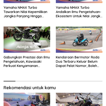
Yamaha NMAX Turbo
Yamaha NMAX Turbo
Tawarkan Nilai Kepemilikan
Andalkan Ilmu Pengetahuan-
Jangka Panjang Hingga
Ekosistem Untuk Nilai Jangka
Kelas 155 Cc
Panjang
Gabungkan Prestasi dan Ilmu
Kendaraan Bermotor Roda
Pengetahuan, Kawasaki
Dua Terbaru Keluar Belum
Perkuat Kenyamanan
Dapat Pelat Nomor, Boleh
Berkendara
Dipakai Di Jalan?
Rekomendasi untuk kamu