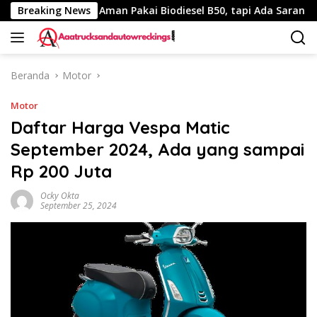
Langsung
uk Fuso Aman Pakai Biodiesel B50, tapi Ada Saran Ini
Breaking News
Ny
ke
konten
Beranda
Motor
Motor
Daftar Harga Vespa Matic
September 2024, Ada yang sampai
Rp 200 Juta
Ocky Okta
September 25, 2024