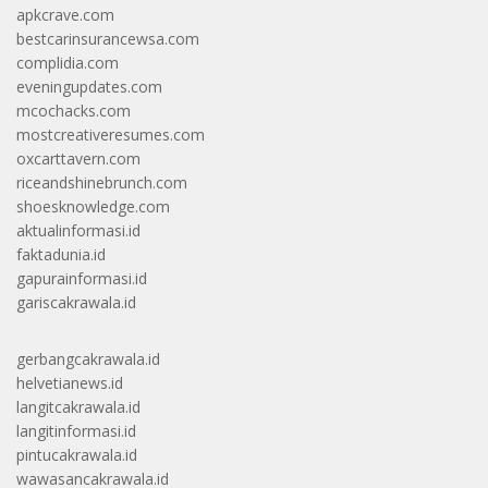
apkcrave.com
bestcarinsurancewsa.com
complidia.com
eveningupdates.com
mcochacks.com
mostcreativeresumes.com
oxcarttavern.com
riceandshinebrunch.com
shoesknowledge.com
aktualinformasi.id
faktadunia.id
gapurainformasi.id
gariscakrawala.id
gerbangcakrawala.id
helvetianews.id
langitcakrawala.id
langitinformasi.id
pintucakrawala.id
wawasancakrawala.id