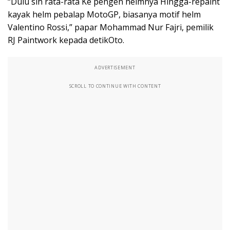
“Dulu sih rata-rata Ke pengen helmnya Hingga-repaint
kayak helm pebalap MotoGP, biasanya motif helm
Valentino Rossi,” papar Mohammad Nur Fajri, pemilik
RJ Paintwork kepada detikOto.
ADVERTISEMENT
SCROLL TO CONTINUE WITH CONTENT