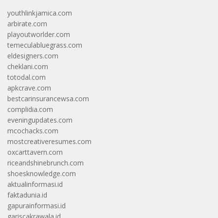
youthlinkjamica.com
arbirate.com
playoutworlder.com
temeculabluegrass.com
eldesigners.com
cheklani.com
totodal.com
apkcrave.com
bestcarinsurancewsa.com
complidia.com
eveningupdates.com
mcochacks.com
mostcreativeresumes.com
oxcarttavern.com
riceandshinebrunch.com
shoesknowledge.com
aktualinformasi.id
faktadunia.id
gapurainformasi.id
gariscakrawala.id