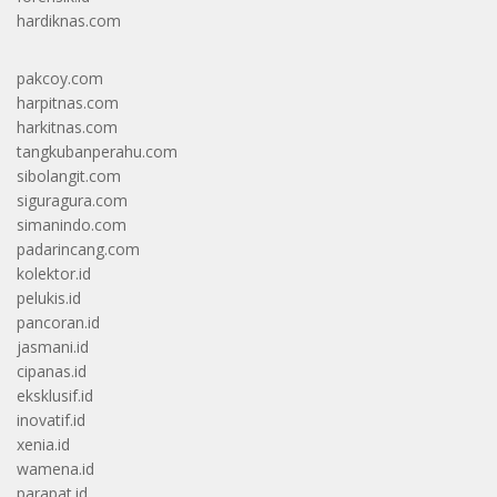
hardiknas.com
pakcoy.com
harpitnas.com
harkitnas.com
tangkubanperahu.com
sibolangit.com
siguragura.com
simanindo.com
padarincang.com
kolektor.id
pelukis.id
pancoran.id
jasmani.id
cipanas.id
eksklusif.id
inovatif.id
xenia.id
wamena.id
parapat.id