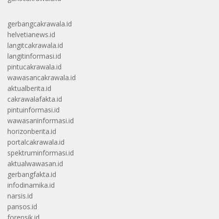
gerbangcakrawala.id
helvetianews.id
langitcakrawala.id
langitinformasi.id
pintucakrawala.id
wawasancakrawala.id
aktualberita.id
cakrawalafakta.id
pintuinformasi.id
wawasaninformasi.id
horizonberita.id
portalcakrawala.id
spektruminformasi.id
aktualwawasan.id
gerbangfakta.id
infodinamika.id
narsis.id
pansos.id
forensik.id