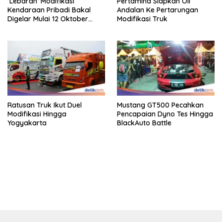
‘Lebaran’ Modifikasi
Pertamina Siapkan Oli
Kendaraan Pribadi Bakal
Andalan Ke Pertarungan
Digelar Mulai 12 Oktober
Modifikasi Truk
2025
Ratusan Truk Ikut Duel
Mustang GT500 Pecahkan
Modifikasi Hingga
Pencapaian Dyno Tes Hingga
Yogyakarta
BlackAuto Battle
bandar besar starlight princess1000 bagi bonus