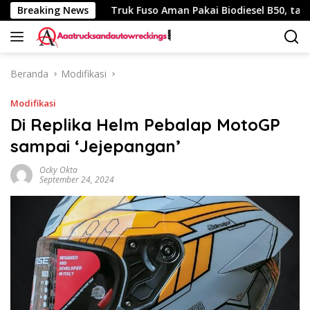
Langsung
h 340 Km
Breaking News
Truk Fuso Aman Pakai Biodiesel B50, tapi Ada S
ke
konten
Beranda
Modifikasi
Modifikasi
Di Replika Helm Pebalap MotoGP
sampai ‘Jejepangan’
Ocky Okta
September 24, 2024