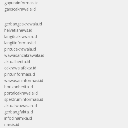
gapurainformasi.id
gariscakrawala.id
gerbangcakrawala.id
helvetianews.id
langitcakrawala.id
langitinformasi.id
pintucakrawala.id
wawasancakrawala.id
aktualberita.id
cakrawalafakta.id
pintuinformasi.id
wawasaninformasi.id
horizonberita.id
portalcakrawala.id
spektruminformasi.id
aktualwawasan.id
gerbangfakta.id
infodinamika.id
narsis.id