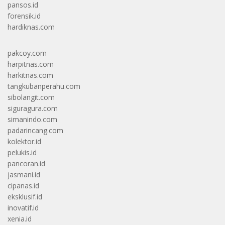
pansos.id
forensik.id
hardiknas.com
pakcoy.com
harpitnas.com
harkitnas.com
tangkubanperahu.com
sibolangit.com
siguragura.com
simanindo.com
padarincang.com
kolektor.id
pelukis.id
pancoran.id
jasmani.id
cipanas.id
eksklusif.id
inovatif.id
xenia.id