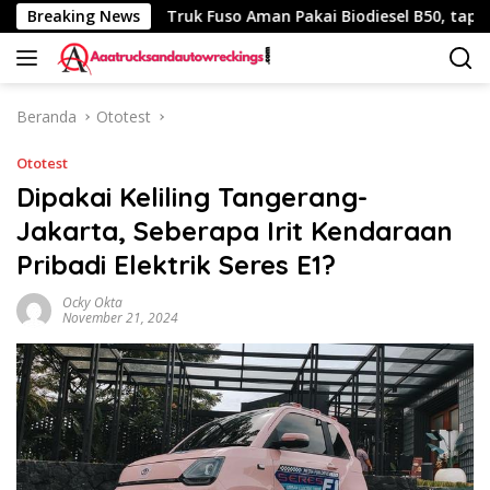
Langsung
 340 Km
Breaking News
Truk Fuso Aman Pakai Biodiesel B50, tapi Ada S
ke
konten
Beranda
Ototest
Ototest
Dipakai Keliling Tangerang-
Jakarta, Seberapa Irit Kendaraan
Pribadi Elektrik Seres E1?
Ocky Okta
November 21, 2024