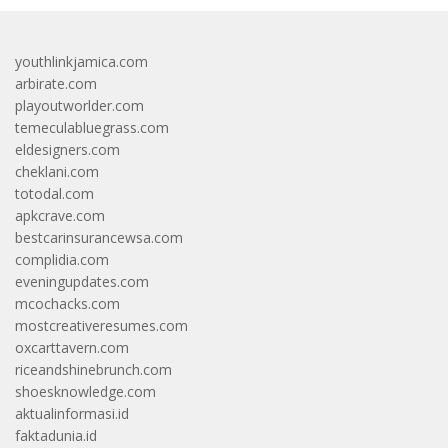
youthlinkjamica.com
arbirate.com
playoutworlder.com
temeculabluegrass.com
eldesigners.com
cheklani.com
totodal.com
apkcrave.com
bestcarinsurancewsa.com
complidia.com
eveningupdates.com
mcochacks.com
mostcreativeresumes.com
oxcarttavern.com
riceandshinebrunch.com
shoesknowledge.com
aktualinformasi.id
faktadunia.id