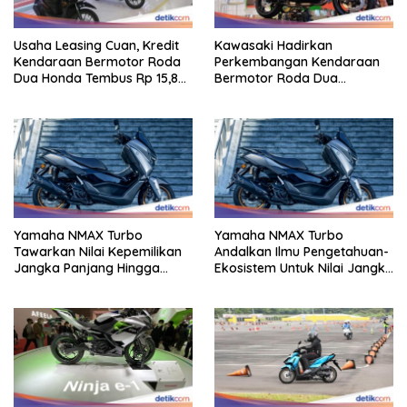
Usaha Leasing Cuan, Kredit
Kawasaki Hadirkan
Kendaraan Bermotor Roda
Perkembangan Kendaraan
Dua Honda Tembus Rp 15,8
Bermotor Roda Dua
Triliun
Berperforma Tinggi Didalam
Keahlian Modern
Yamaha NMAX Turbo
Yamaha NMAX Turbo
Tawarkan Nilai Kepemilikan
Andalkan Ilmu Pengetahuan-
Jangka Panjang Hingga
Ekosistem Untuk Nilai Jangka
Kelas 155 Cc
Panjang