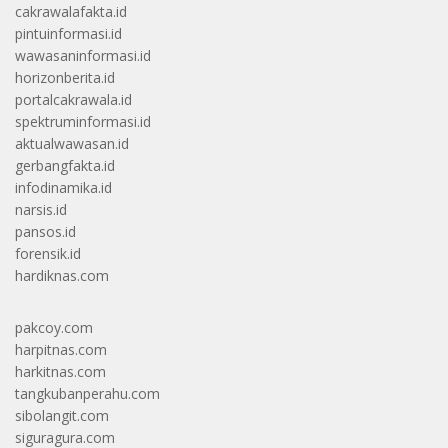
cakrawalafakta.id
pintuinformasi.id
wawasaninformasi.id
horizonberita.id
portalcakrawala.id
spektruminformasi.id
aktualwawasan.id
gerbangfakta.id
infodinamika.id
narsis.id
pansos.id
forensik.id
hardiknas.com
pakcoy.com
harpitnas.com
harkitnas.com
tangkubanperahu.com
sibolangit.com
siguragura.com