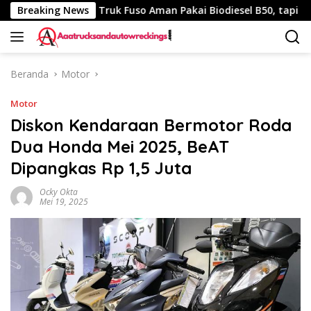
Langsung
340 Km
Breaking News
Truk Fuso Aman Pakai Biodiesel B50, tapi Ada Sar
ke
konten
Beranda
Motor
Motor
Diskon Kendaraan Bermotor Roda
Dua Honda Mei 2025, BeAT
Dipangkas Rp 1,5 Juta
Ocky Okta
Mei 19, 2025