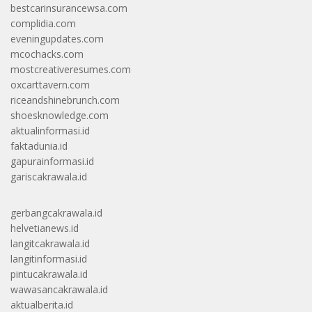
bestcarinsurancewsa.com
complidia.com
eveningupdates.com
mcochacks.com
mostcreativeresumes.com
oxcarttavern.com
riceandshinebrunch.com
shoesknowledge.com
aktualinformasi.id
faktadunia.id
gapurainformasi.id
gariscakrawala.id
gerbangcakrawala.id
helvetianews.id
langitcakrawala.id
langitinformasi.id
pintucakrawala.id
wawasancakrawala.id
aktualberita.id