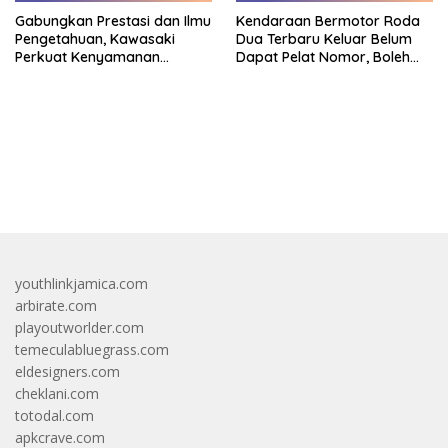
Gabungkan Prestasi dan Ilmu
Kendaraan Bermotor Roda
Pengetahuan, Kawasaki
Dua Terbaru Keluar Belum
Perkuat Kenyamanan
Dapat Pelat Nomor, Boleh
Berkendara
Dipakai Di Jalan?
bandar besar starlight princess1000 bagi bonus
youthlinkjamica.com
arbirate.com
playoutworlder.com
temeculabluegrass.com
eldesigners.com
cheklani.com
totodal.com
apkcrave.com