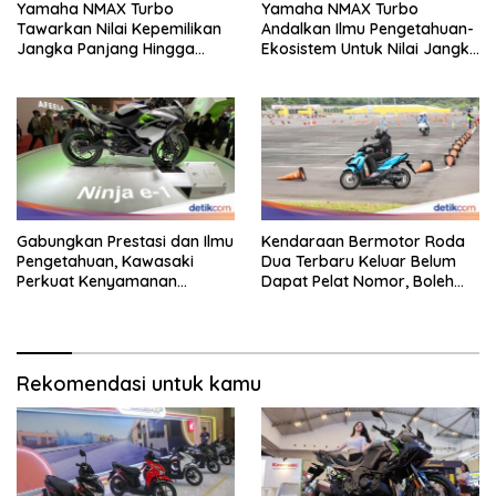
Yamaha NMAX Turbo
Yamaha NMAX Turbo
Tawarkan Nilai Kepemilikan
Andalkan Ilmu Pengetahuan-
Jangka Panjang Hingga
Ekosistem Untuk Nilai Jangka
Kelas 155 Cc
Panjang
Gabungkan Prestasi dan Ilmu
Kendaraan Bermotor Roda
Pengetahuan, Kawasaki
Dua Terbaru Keluar Belum
Perkuat Kenyamanan
Dapat Pelat Nomor, Boleh
Berkendara
Dipakai Di Jalan?
Rekomendasi untuk kamu