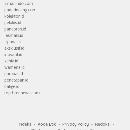
simanindo.com
padarincang.com
kolektor.id
pelukis.id
pancoran.id
jasmani.id
cipanas.id
eksklusif.id
inovatif.id
xenia.id
wamena.id
parapat.id
penatapan.id
balige.id
topthreenews.com
Indeks
Kode Etik
Privacy Policy
Redaksi