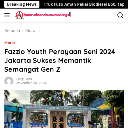
Langsung
 340 Km
Breaking News
Truk Fuso Aman Pakai Biodiesel B50, tapi Ada Sa
ke
konten
Beranda
Motor
Motor
Fazzio Youth Perayaan Seni 2024
Jakarta Sukses Memantik
Semangat Gen Z
Ocky Okta
November 24, 2024