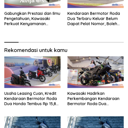
Gabungkan Prestasi dan Ilmu
Kendaraan Bermotor Roda
Pengetahuan, Kawasaki
Dua Terbaru Keluar Belum
Perkuat Kenyamanan
Dapat Pelat Nomor, Boleh
Berkendara
Dipakai Di Jalan?
Rekomendasi untuk kamu
Usaha Leasing Cuan, Kredit
Kawasaki Hadirkan
Kendaraan Bermotor Roda
Perkembangan Kendaraan
Dua Honda Tembus Rp 15,8
Bermotor Roda Dua
Triliun
Berperforma Tinggi Didalam
Keahlian Modern