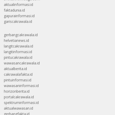
aktualinformasi.id
faktadunia.id
gapurainformasi.id
gariscakrawala.id
gerbangcakrawala.id
helvetianews.id
langitcakrawala.id
langitinformasi.id
pintucakrawala.id
wawasancakrawala.id
aktualberita.id
cakrawalafakta.id
pintuinformasi.id
wawasaninformasi.id
horizonberita.id
portalcakrawala.id
spektruminformasi.id
aktualwawasan.id
gerbangfakta.id