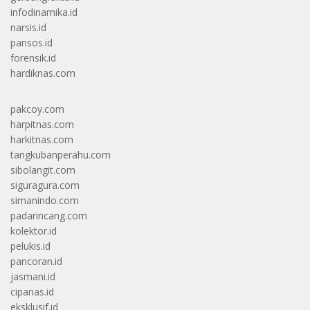
infodinamika.id
narsis.id
pansos.id
forensik.id
hardiknas.com
pakcoy.com
harpitnas.com
harkitnas.com
tangkubanperahu.com
sibolangit.com
siguragura.com
simanindo.com
padarincang.com
kolektor.id
pelukis.id
pancoran.id
jasmani.id
cipanas.id
eksklusif.id