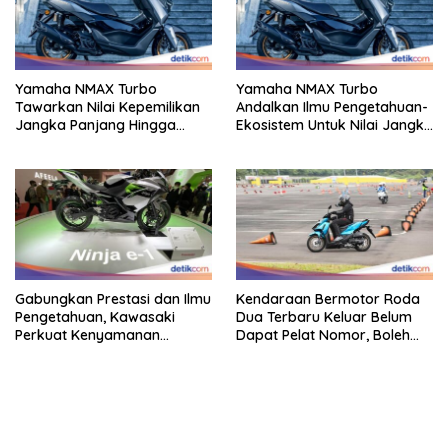
Yamaha NMAX Turbo
Yamaha NMAX Turbo
Tawarkan Nilai Kepemilikan
Andalkan Ilmu Pengetahuan-
Jangka Panjang Hingga
Ekosistem Untuk Nilai Jangka
Kelas 155 Cc
Panjang
Gabungkan Prestasi dan Ilmu
Kendaraan Bermotor Roda
Pengetahuan, Kawasaki
Dua Terbaru Keluar Belum
Perkuat Kenyamanan
Dapat Pelat Nomor, Boleh
Berkendara
Dipakai Di Jalan?