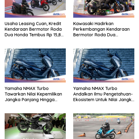
Usaha Leasing Cuan, Kredit
Kawasaki Hadirkan
Kendaraan Bermotor Roda
Perkembangan Kendaraan
Dua Honda Tembus Rp 15,8
Bermotor Roda Dua
Triliun
Berperforma Tinggi Didalam
Keahlian Modern
Yamaha NMAX Turbo
Yamaha NMAX Turbo
Tawarkan Nilai Kepemilikan
Andalkan Ilmu Pengetahuan-
Jangka Panjang Hingga
Ekosistem Untuk Nilai Jangka
Kelas 155 Cc
Panjang