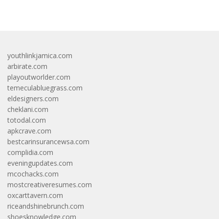
bandar besar starlight princess1000 bagi bonus
youthlinkjamica.com
arbirate.com
playoutworlder.com
temeculabluegrass.com
eldesigners.com
cheklani.com
totodal.com
apkcrave.com
bestcarinsurancewsa.com
complidia.com
eveningupdates.com
mcochacks.com
mostcreativeresumes.com
oxcarttavern.com
riceandshinebrunch.com
shoesknowledge.com