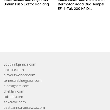
Umum Fuso Ekstra Panjang
Bermotor Roda Dua Tempel
EFI 4-Tak 200 HP Di
INAMARINE 2026
bandar besar starlight princess1000 bagi bonus
youthlinkjamica.com
arbirate.com
playoutworlder.com
temeculabluegrass.com
eldesigners.com
cheklani.com
totodal.com
apkcrave.com
bestcarinsurancewsa.com