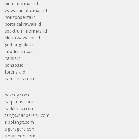
pintuinformasi.id
wawasaninformasi.id
horizonberita.id
portalcakrawala.id
spektruminformasi.id
aktualwawasan.id
gerbangfakta.id
infodinamika.id
narsis.id
pansos.id
forensik.id
hardiknas.com
pakcoy.com
harpitnas.com
harkitnas.com
tangkubanperahu.com
sibolangit.com
siguragura.com
simanindo.com