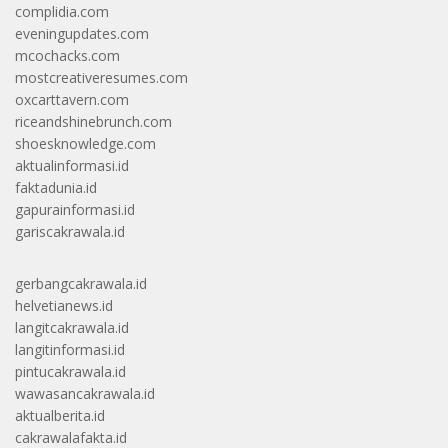
complidia.com
eveningupdates.com
mcochacks.com
mostcreativeresumes.com
oxcarttavern.com
riceandshinebrunch.com
shoesknowledge.com
aktualinformasi.id
faktadunia.id
gapurainformasi.id
gariscakrawala.id
gerbangcakrawala.id
helvetianews.id
langitcakrawala.id
langitinformasi.id
pintucakrawala.id
wawasancakrawala.id
aktualberita.id
cakrawalafakta.id