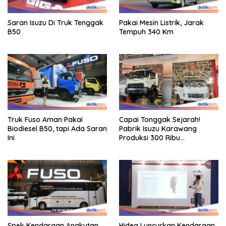
Saran Isuzu Di Truk Tenggak
Pakai Mesin Listrik, Jarak
B50
Tempuh 340 Km
Truk Fuso Aman Pakai
Capai Tonggak Sejarah!
Biodiesel B50, tapi Ada Saran
Pabrik Isuzu Karawang
Ini
Produksi 300 Ribu
Kendaraan
Spek Kendaraan Angkutan
Hidea Luncurkan Kendaraan