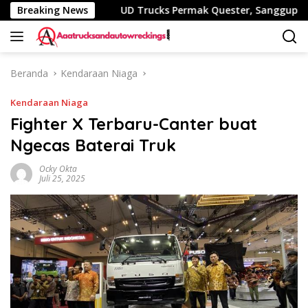
Langsung
nggak B50
Breaking News
UD Trucks Permak Quester, Sanggup ‘Minum’
ke
konten
Beranda
Kendaraan Niaga
Kendaraan Niaga
Fighter X Terbaru-Canter buat
Ngecas Baterai Truk
Ocky Okta
Juli 25, 2025