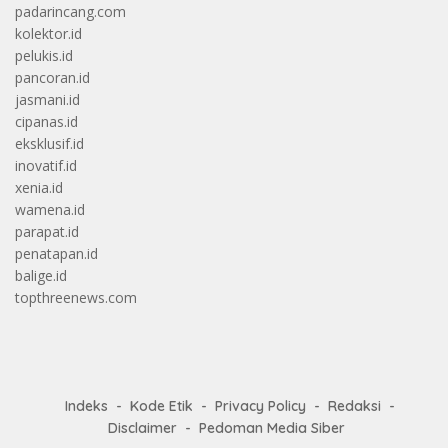
padarincang.com
kolektor.id
pelukis.id
pancoran.id
jasmani.id
cipanas.id
eksklusif.id
inovatif.id
xenia.id
wamena.id
parapat.id
penatapan.id
balige.id
topthreenews.com
Indeks
Kode Etik
Privacy Policy
Redaksi
Disclaimer
Pedoman Media Siber