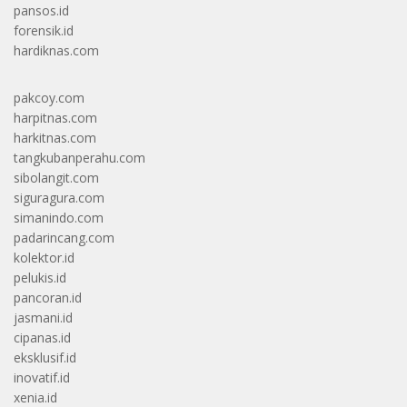
pansos.id
forensik.id
hardiknas.com
pakcoy.com
harpitnas.com
harkitnas.com
tangkubanperahu.com
sibolangit.com
siguragura.com
simanindo.com
padarincang.com
kolektor.id
pelukis.id
pancoran.id
jasmani.id
cipanas.id
eksklusif.id
inovatif.id
xenia.id