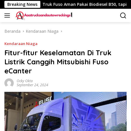
Langsung
40 Km
Breaking News
Truk Fuso Aman Pakai Biodiesel B50, tapi Ada Sar
ke
konten
Beranda
Kendaraan Niaga
Kendaraan Niaga
Fitur-fitur Keselamatan Di Truk
Listrik Canggih Mitsubishi Fuso
eCanter
Ocky Okta
September 24, 2024