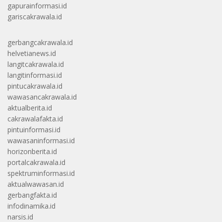
gapurainformasi.id
gariscakrawala.id
gerbangcakrawala.id
helvetianews.id
langitcakrawala.id
langitinformasi.id
pintucakrawala.id
wawasancakrawala.id
aktualberita.id
cakrawalafakta.id
pintuinformasi.id
wawasaninformasi.id
horizonberita.id
portalcakrawala.id
spektruminformasi.id
aktualwawasan.id
gerbangfakta.id
infodinamika.id
narsis.id