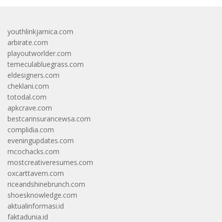
youthlinkjamica.com
arbirate.com
playoutworlder.com
temeculabluegrass.com
eldesigners.com
cheklani.com
totodal.com
apkcrave.com
bestcarinsurancewsa.com
complidia.com
eveningupdates.com
mcochacks.com
mostcreativeresumes.com
oxcarttavern.com
riceandshinebrunch.com
shoesknowledge.com
aktualinformasi.id
faktadunia.id