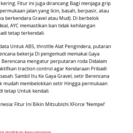
kering. Fitur ini juga dirancang Bagi menjaga grip
ermukaan jalan yang licin, basah, berpasir, atau
ya berkendara Gravel atau Mud). Di berbelok
deal, AYC memastikan ban tidak kehilangan
i tetap terkendali.
ta Untuk ABS, throttle Alat Pengindera, putaran
 Berencana bekerja Di pengemudi memakai Gaya
C Berencana mengatur perputaran roda Didalam
tifkan traction control agar Kendaraan Pribadi
basah. Sambil Itu Ke Gaya Gravel, setir Berencana
idak mudah membelokkan setir Hingga permukaan
i tetap Untuk kendali.
onesia: Fitur Ini Bikin Mitsubishi XForce ‘Nempel’
nilai Hadirkan Kenyamanan