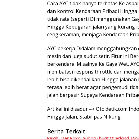
Cara AYC tidak hanya terbatas Ke aspal 
dan kontrol Kendaraan Pribadi Hingga p
tidak rata (seperti Di menggunakan Ga
Hingga Kebugaran jalan yang kurang i
cengkeraman, menjaga Kendaraan Pribad
AYC bekerja Didalam menggabungkan da
mesin dan juga sudut setir. Fitur ini
berkendara. Misalnya Ke Gaya Wet, AY
membatasi respons throttle dan mengak
lebih bisa dikendalikan Hingga jalanan 
terasa lebih berat agar pengemudi t
jalan berpasir Supaya Kendaraan Pribad
Artikel ini disadur –> Oto.detik.com Ind
Hingga Jalan, Stabil pas Nikung
Berita Terkait
Kisah User Pakai Subaru buat Overland, Di