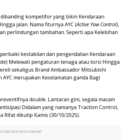
 dibanding kompetifor yang bikin Kendaraan
Hingga jalan. Nama fiturnya AYC (
Active Yaw Control
),
n perlindungan tambahan. Seperti apa Kelebihan
perbaiki kestabilan dan pengendalian Kendaraan
ate
) Melewati pengaturan tenaga atau torsi Hingga
ereli sekaligus Brand Ambassador Mitsubishi
an AYC merupakan Keselamatan ganda Bagi
n preventifnya double. Lantaran gini, segala macam
antisipasi Didalam yang namanya Traction Control,
ta Rifat dikutip Kamis (30/10/2025).
TO CONTINUE WITH CONTENT