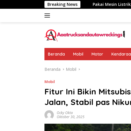
Langsung
umumkan: Rp 438 Juta
Breaking News
Pakai Mesin Listrik, Jarak Temp
ke
konten
Beranda
Mobil
Motor
Kendaraan
Beranda
Mobil
Mobil
Fitur Ini Bikin Mitsub
Jalan, Stabil pas Nik
Ocky Okta
Oktober 30, 2025