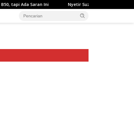
Saran Ini
Nyetir Suzuki XL7 Facelift Kini Lebih Damai
ar besar starlight princess1000 bagi bonus