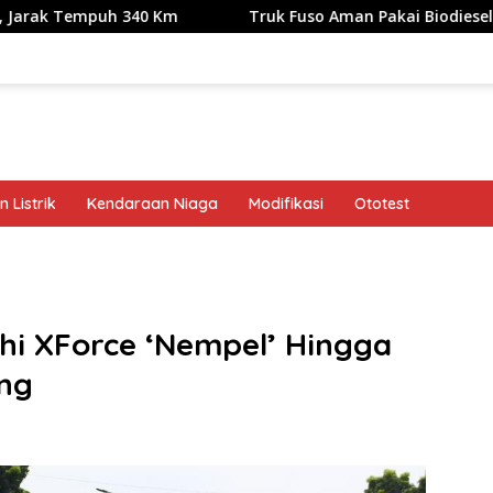
uh 340 Km
Truk Fuso Aman Pakai Biodiesel B50, tapi Ada 
 Listrik
Kendaraan Niaga
Modifikasi
Ototest
band
ishi XForce ‘Nempel’ Hingga
ung