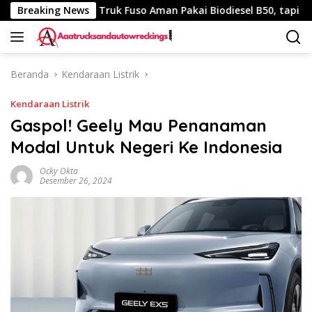
Langsung
40 Km
Breaking News
Truk Fuso Aman Pakai Biodiesel B50, tapi Ada Sara
ke
konten
Beranda
Kendaraan Listrik
Kendaraan Listrik
Gaspol! Geely Mau Penanaman
Modal Untuk Negeri Ke Indonesia
Ocky Okta
Desember 26, 2024