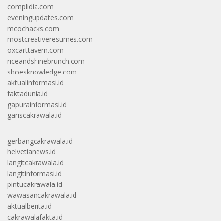
complidia.com
eveningupdates.com
mcochacks.com
mostcreativeresumes.com
oxcarttavern.com
riceandshinebrunch.com
shoesknowledge.com
aktualinformasi.id
faktadunia.id
gapurainformasi.id
gariscakrawala.id
gerbangcakrawala.id
helvetianews.id
langitcakrawala.id
langitinformasi.id
pintucakrawala.id
wawasancakrawala.id
aktualberita.id
cakrawalafakta.id