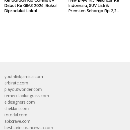
Kendaraan Kia Carens EV
New BMW iX3 Meluncur Ke
Debut Ke GIIAS 2026, Bakal
Indonesia, SUV Listrik
Diproduksi Lokal
Premium Seharga Rp 2,2
Miliar
bandar besar starlight princess1000 bagi bonus
youthlinkjamica.com
arbirate.com
playoutworlder.com
temeculabluegrass.com
eldesigners.com
cheklani.com
totodal.com
apkcrave.com
bestcarinsurancewsa.com