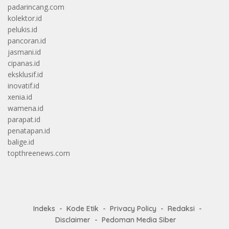
padarincang.com
kolektor.id
pelukis.id
pancoran.id
jasmani.id
cipanas.id
eksklusif.id
inovatif.id
xenia.id
wamena.id
parapat.id
penatapan.id
balige.id
topthreenews.com
Indeks
Kode Etik
Privacy Policy
Redaksi
Disclaimer
Pedoman Media Siber