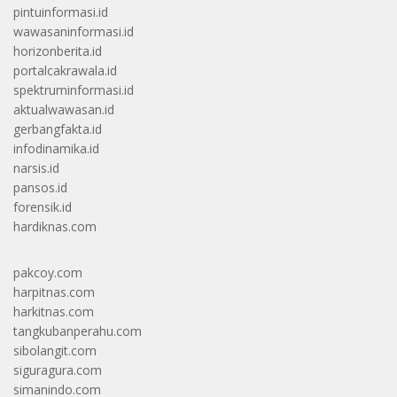
pintuinformasi.id
wawasaninformasi.id
horizonberita.id
portalcakrawala.id
spektruminformasi.id
aktualwawasan.id
gerbangfakta.id
infodinamika.id
narsis.id
pansos.id
forensik.id
hardiknas.com
pakcoy.com
harpitnas.com
harkitnas.com
tangkubanperahu.com
sibolangit.com
siguragura.com
simanindo.com