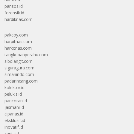
pansos.id
forensik.id
hardiknas.com
pakcoy.com
harpitnas.com
harkitnas.com
tangkubanperahu.com
sibolangit.com
siguragura.com
simanindo.com
padarincang.com
kolektor.id
pelukis.id
pancoran.id
jasmani.id
cipanas.id
eksklusif.id
inovatif.id
xenia.id