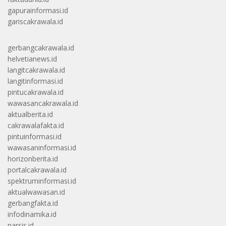
gapurainformasi.id
gariscakrawala.id
gerbangcakrawala.id
helvetianews.id
langitcakrawala.id
langitinformasi.id
pintucakrawala.id
wawasancakrawala.id
aktualberita.id
cakrawalafakta.id
pintuinformasi.id
wawasaninformasi.id
horizonberita.id
portalcakrawala.id
spektruminformasi.id
aktualwawasan.id
gerbangfakta.id
infodinamika.id
narsis.id