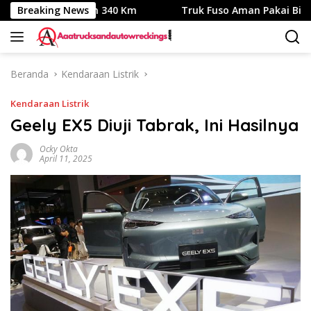
Langsung
, Jarak Tempuh 340 Km
Breaking News
Truk Fuso Aman Pakai Biodiesel B
ke
konten
Beranda
Kendaraan Listrik
Kendaraan Listrik
Geely EX5 Diuji Tabrak, Ini Hasilnya
Ocky Okta
April 11, 2025