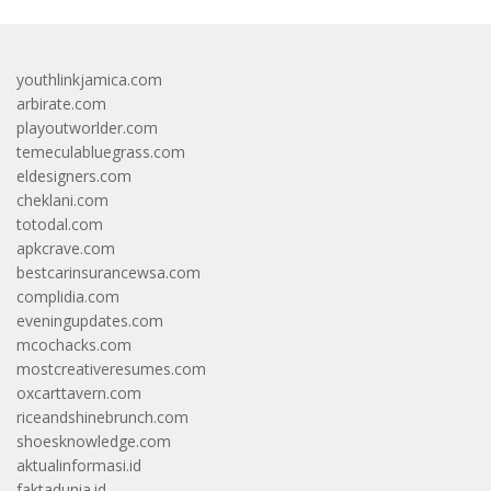
youthlinkjamica.com
arbirate.com
playoutworlder.com
temeculabluegrass.com
eldesigners.com
cheklani.com
totodal.com
apkcrave.com
bestcarinsurancewsa.com
complidia.com
eveningupdates.com
mcochacks.com
mostcreativeresumes.com
oxcarttavern.com
riceandshinebrunch.com
shoesknowledge.com
aktualinformasi.id
faktadunia.id