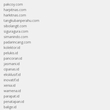
pakcoy.com
harpitnas.com
harkitnas.com
tangkubanperahu.com
sibolangit.com
siguragura.com
simanindo.com
padarincang.com
kolektor.id
pelukis.id
pancoran.id
jasmani.id
cipanas.id
eksklusif.id
inovatif.id
xenia.id
wamena.id
parapat.id
penatapan.id
balige.id