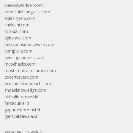
playoutworlder.com
temeculabluegrass.com
eldesigners.com
cheklani.com
totodal.com
apkcrave.com
bestcarinsurancewsa.com
complidia.com
eveningupdates.com
mcochacks.com
mostcreativeresumes.com
oxcarttavern.com
riceandshinebrunch.com
shoesknowledge.com
aktualinformasi.id
faktadunia.id
gapurainformasi.id
gariscakrawala.id
gerbangcakrawala.id