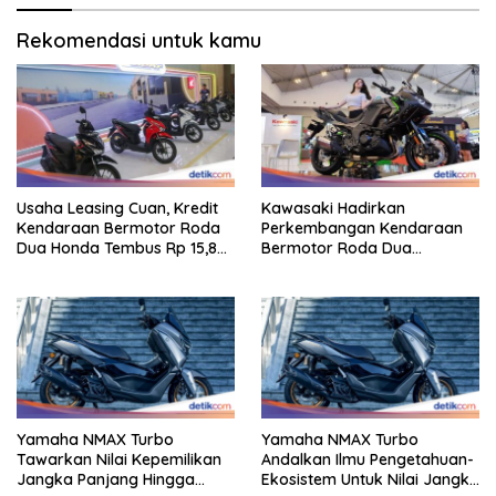
Rekomendasi untuk kamu
Usaha Leasing Cuan, Kredit
Kawasaki Hadirkan
Kendaraan Bermotor Roda
Perkembangan Kendaraan
Dua Honda Tembus Rp 15,8
Bermotor Roda Dua
Triliun
Berperforma Tinggi Didalam
Keahlian Modern
Yamaha NMAX Turbo
Yamaha NMAX Turbo
Tawarkan Nilai Kepemilikan
Andalkan Ilmu Pengetahuan-
Jangka Panjang Hingga
Ekosistem Untuk Nilai Jangka