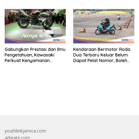
Kelas 155 Cc
Panjang
Gabungkan Prestasi dan Ilmu
Kendaraan Bermotor Roda
Pengetahuan, Kawasaki
Dua Terbaru Keluar Belum
Perkuat Kenyamanan
Dapat Pelat Nomor, Boleh
Berkendara
Dipakai Di Jalan?
bandar besar starlight princess1000 bagi bonus
youthlinkjamica.com
arbirate.com