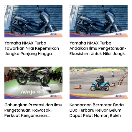
Keahlian Modern
Yamaha NMAX Turbo
Yamaha NMAX Turbo
Tawarkan Nilai Kepemilikan
Andalkan Ilmu Pengetahuan-
Jangka Panjang Hingga
Ekosistem Untuk Nilai Jangka
Kelas 155 Cc
Panjang
Gabungkan Prestasi dan Ilmu
Kendaraan Bermotor Roda
Pengetahuan, Kawasaki
Dua Terbaru Keluar Belum
Perkuat Kenyamanan
Dapat Pelat Nomor, Boleh
Berkendara
Dipakai Di Jalan?