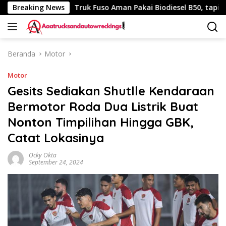
Langsung
340 Km
Breaking News
Truk Fuso Aman Pakai Biodiesel B50, tapi Ada Sar
ke
konten
Beranda
Motor
Motor
Gesits Sediakan Shutlle Kendaraan
Bermotor Roda Dua Listrik Buat
Nonton Timpilihan Hingga GBK,
Catat Lokasinya
Ocky Okta
September 24, 2024