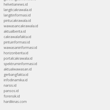
helvetianews.id
langitcakrawala.id
langitinformasi.id
pintucakrawala.id
wawasancakrawala.id
aktualberita.id
cakrawalafakta.id
pintuinformasi.id
wawasaninformasi.id
horizonberita.id
portalcakrawala.id
spektruminformasi.id
aktualwawasan.id
gerbangfakta.id
infodinamika.id
narsis.id
pansos.id
forensik.id
hardiknas.com