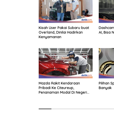
Kisah User Pakai Subaru buat
Dashcam 
Overland, Dinilai Hadirkan
AI, Bisa
Kenyamanan
Mazda Rakit Kendaraan
Pilihan S
Pribadi Ke Citeureup,
Banyak
Penanaman Modal Di Negeri
Rp 400 Miliar