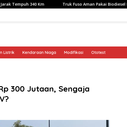
 340 Km
Truk Fuso Aman Pakai Biodiesel B50, tapi Ada S
 Listrik
Kendaraan Niaga
Modifikasi
Ototest
band
Rp 300 Jutaan, Sengaja
UV?