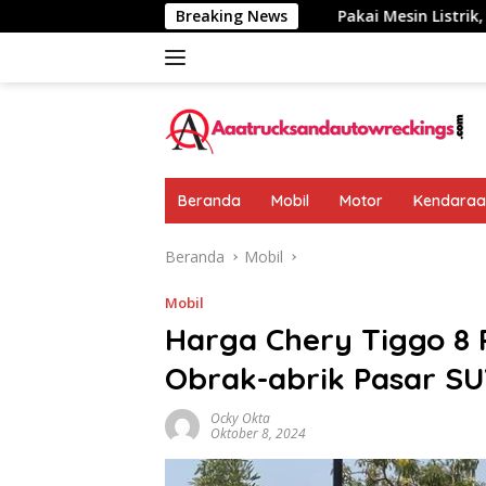
Langsung
umkan: Rp 438 Juta
Breaking News
Pakai Mesin Listrik, Jarak Tempuh
ke
konten
Beranda
Mobil
Motor
Kendaraan
Beranda
Mobil
Mobil
Harga Chery Tiggo 8 
Obrak-abrik Pasar S
Ocky Okta
Oktober 8, 2024