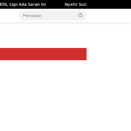
aran Ini
Nyetir Suzuki XL7 Facelift Kini Lebih Damai
ar besar starlight princess1000 bagi bonus