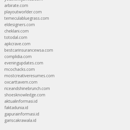
arbirate.com
playoutworlder.com
temeculabluegrass.com
eldesigners.com
cheklani.com
totodal.com
apkcrave.com
bestcarinsurancewsa.com
complidia.com
eveningupdates.com
mcochacks.com
mostcreativeresumes.com
oxcarttavern.com
riceandshinebrunch.com
shoesknowledge.com
aktualinformasi.id
faktadunia.id
gapurainformasi.id
gariscakrawala.id