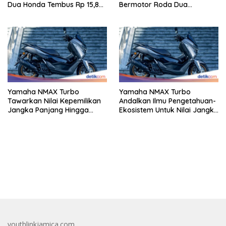
Dua Honda Tembus Rp 15,8
Bermotor Roda Dua
Triliun
Berperforma Tinggi Didalam
Keahlian Modern
Yamaha NMAX Turbo
Yamaha NMAX Turbo
Tawarkan Nilai Kepemilikan
Andalkan Ilmu Pengetahuan-
Jangka Panjang Hingga
Ekosistem Untuk Nilai Jangka
Kelas 155 Cc
Panjang
bandar besar starlight princess1000 bagi bonus
youthlinkjamica.com