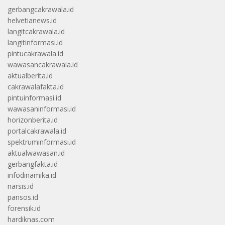
gerbangcakrawala.id
helvetianews.id
langitcakrawala.id
langitinformasi.id
pintucakrawala.id
wawasancakrawala.id
aktualberita.id
cakrawalafakta.id
pintuinformasi.id
wawasaninformasi.id
horizonberita.id
portalcakrawala.id
spektruminformasi.id
aktualwawasan.id
gerbangfakta.id
infodinamika.id
narsis.id
pansos.id
forensik.id
hardiknas.com