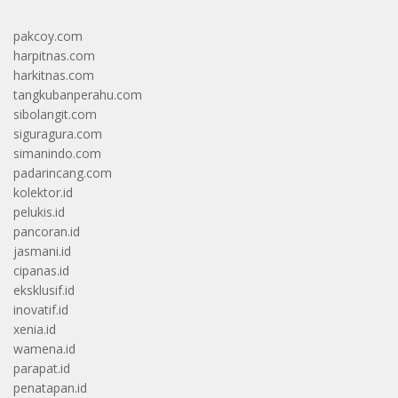
pakcoy.com
harpitnas.com
harkitnas.com
tangkubanperahu.com
sibolangit.com
siguragura.com
simanindo.com
padarincang.com
kolektor.id
pelukis.id
pancoran.id
jasmani.id
cipanas.id
eksklusif.id
inovatif.id
xenia.id
wamena.id
parapat.id
penatapan.id