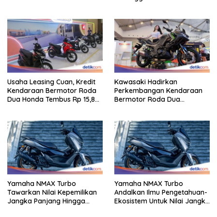
Usaha Leasing Cuan, Kredit
Kawasaki Hadirkan
Kendaraan Bermotor Roda
Perkembangan Kendaraan
Dua Honda Tembus Rp 15,8
Bermotor Roda Dua
Triliun
Berperforma Tinggi Didalam
Keahlian Modern
Yamaha NMAX Turbo
Yamaha NMAX Turbo
Tawarkan Nilai Kepemilikan
Andalkan Ilmu Pengetahuan-
Jangka Panjang Hingga
Ekosistem Untuk Nilai Jangka
Kelas 155 Cc
Panjang