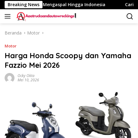
Langsung
k Fuso eCanter Mengaspal Hingga Indonesia
Breaking News
Cari Kaca S
ke
konten
Beranda
Motor
Motor
Harga Honda Scoopy dan Yamaha
Fazzio Mei 2026
Ocky Okta
Mei 10, 2026