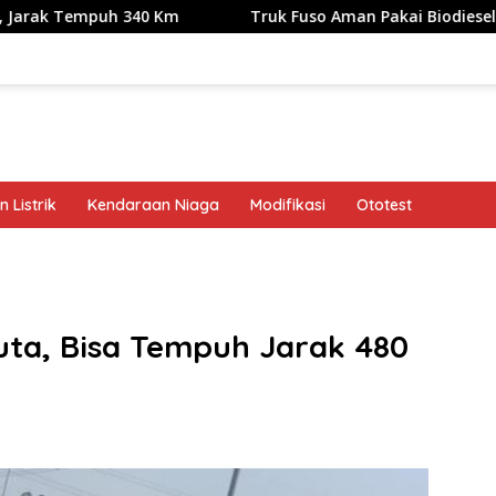
puh 340 Km
Truk Fuso Aman Pakai Biodiesel B50, tapi Ada
 Listrik
Kendaraan Niaga
Modifikasi
Ototest
band
uta, Bisa Tempuh Jarak 480