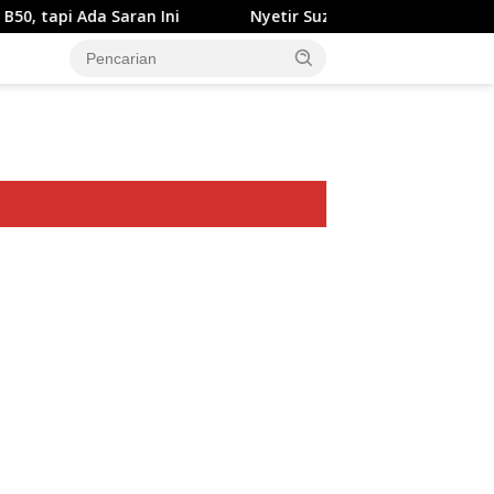
 Saran Ini
Nyetir Suzuki XL7 Facelift Kini Lebih Damai
ar besar starlight princess1000 bagi bonus