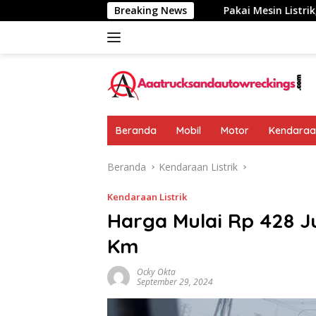
Langsung
iumumkan: Rp 438 Juta
Breaking News
Pakai Mesin Listrik, Jarak Tem
ke
konten
Beranda
Mobil
Motor
Kendaraan
Beranda
Kendaraan Listrik
Kendaraan Listrik
Harga Mulai Rp 428 J
Km
Ocky Okta
September 29, 2024