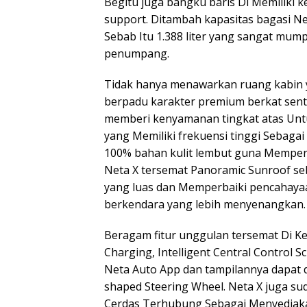
Begitu juga bangku baris Di Memiliki 
support. Ditambah kapasitas bagasi Net
Sebab Itu 1.388 liter yang sangat m
penumpang.
Tidak hanya menawarkan ruang kabin ya
berpadu karakter premium berkat sent
memberi kenyamanan tingkat atas Un
yang Memiliki frekuensi tinggi Sebagai
100% bahan kulit lembut guna Memperb
Neta X tersemat Panoramic Sunroof s
yang luas dan Memperbaiki pencahaya
berkendara yang lebih menyenangkan.
Beragam fitur unggulan tersemat Di Ken
Charging, Intelligent Central Control 
Neta Auto App dan tampilannya dapat di
shaped Steering Wheel. Neta X juga sud
Cerdas Terhubung Sebagai Menyediaka