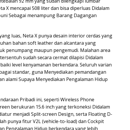
ketebalan 92 mm yang sudah dilengkapi lumbar
a X mencapai 508 liter dan bisa diperluas Didalam
umpuni Sebagai menampung Barang Dagangan
ng luas, Neta X punya desain interior cerdas yang
uhan bahan soft leather dan alcantara yang
tuk penumpang maupun pengemudi. Malahan area
 tersentuh sudah secara cermat dilapisi Didalam
aiki level kenyamanan berkendara. Seluruh varian
ebagai standar, guna Menyediakan pemandangan
an alami Supaya Menyediakan Pengalaman Hidup
daraan Pribadi ini, seperti Wireless Phone
Screen berukuran 15.6 inch yang terkoneksi Didalam
atur menjadi Split-screen Design, serta Floating D-
ah punya fitur V2L (vehicle-to-load) dan Cockpit
n Pengalaman Hidup berkendara yang lebih