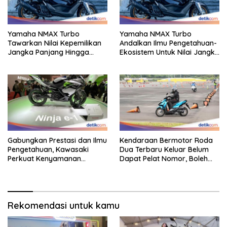
Yamaha NMAX Turbo
Yamaha NMAX Turbo
Tawarkan Nilai Kepemilikan
Andalkan Ilmu Pengetahuan-
Jangka Panjang Hingga
Ekosistem Untuk Nilai Jangka
Kelas 155 Cc
Panjang
Gabungkan Prestasi dan Ilmu
Kendaraan Bermotor Roda
Pengetahuan, Kawasaki
Dua Terbaru Keluar Belum
Perkuat Kenyamanan
Dapat Pelat Nomor, Boleh
Berkendara
Dipakai Di Jalan?
Rekomendasi untuk kamu