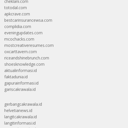
cheklani.com
totodal.com
apkcrave.com
bestcarinsurancewsa.com
complidia.com
eveningupdates.com
mcochacks.com
mostcreativeresumes.com
oxcarttavern.com
riceandshinebrunch.com
shoesknowledge.com
aktualinformasi.id
faktadunia.id
gapurainformasi.id
gariscakrawala.id
gerbangcakrawala.id
helvetianews.id
langitcakrawala.id
langitinformasi.id