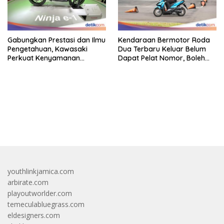
Gabungkan Prestasi dan Ilmu
Kendaraan Bermotor Roda
Pengetahuan, Kawasaki
Dua Terbaru Keluar Belum
Perkuat Kenyamanan
Dapat Pelat Nomor, Boleh
Berkendara
Dipakai Di Jalan?
bandar besar starlight princess1000 bagi bonus
youthlinkjamica.com
arbirate.com
playoutworlder.com
temeculabluegrass.com
eldesigners.com