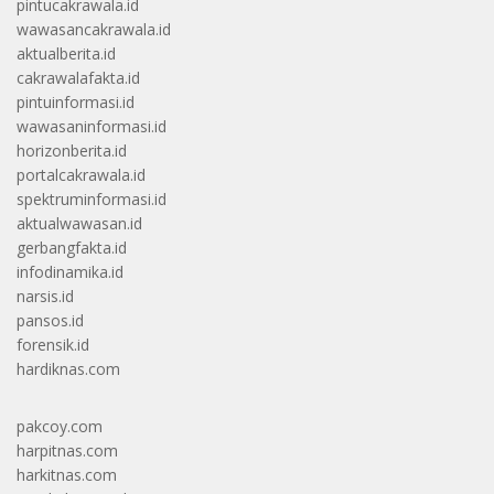
pintucakrawala.id
wawasancakrawala.id
aktualberita.id
cakrawalafakta.id
pintuinformasi.id
wawasaninformasi.id
horizonberita.id
portalcakrawala.id
spektruminformasi.id
aktualwawasan.id
gerbangfakta.id
infodinamika.id
narsis.id
pansos.id
forensik.id
hardiknas.com
pakcoy.com
harpitnas.com
harkitnas.com