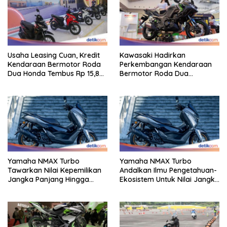
Usaha Leasing Cuan, Kredit
Kawasaki Hadirkan
Kendaraan Bermotor Roda
Perkembangan Kendaraan
Dua Honda Tembus Rp 15,8
Bermotor Roda Dua
Triliun
Berperforma Tinggi Didalam
Keahlian Modern
Yamaha NMAX Turbo
Yamaha NMAX Turbo
Tawarkan Nilai Kepemilikan
Andalkan Ilmu Pengetahuan-
Jangka Panjang Hingga
Ekosistem Untuk Nilai Jangka
Kelas 155 Cc
Panjang