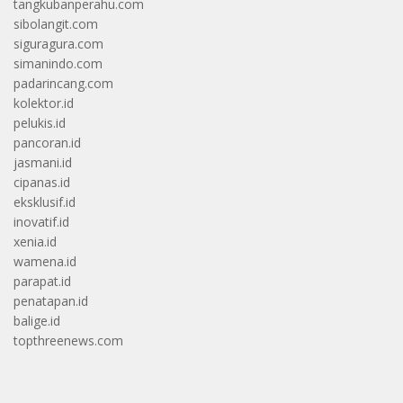
tangkubanperahu.com
sibolangit.com
siguragura.com
simanindo.com
padarincang.com
kolektor.id
pelukis.id
pancoran.id
jasmani.id
cipanas.id
eksklusif.id
inovatif.id
xenia.id
wamena.id
parapat.id
penatapan.id
balige.id
topthreenews.com