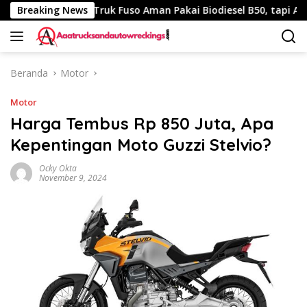
Langsung
0 Km
Breaking News
Truk Fuso Aman Pakai Biodiesel B50, tapi Ada Saran
ke
konten
Beranda
Motor
Motor
Harga Tembus Rp 850 Juta, Apa
Kepentingan Moto Guzzi Stelvio?
Ocky Okta
November 9, 2024