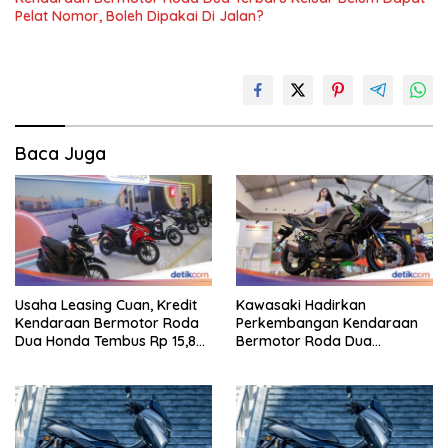
Pelat Nomor, Boleh Dipakai Di Jalan?
Baca Juga
Usaha Leasing Cuan, Kredit
Kawasaki Hadirkan
Kendaraan Bermotor Roda
Perkembangan Kendaraan
Dua Honda Tembus Rp 15,8
Bermotor Roda Dua
Triliun
Berperforma Tinggi Didalam
Keahlian Modern