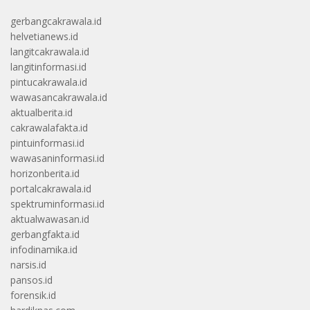
gerbangcakrawala.id
helvetianews.id
langitcakrawala.id
langitinformasi.id
pintucakrawala.id
wawasancakrawala.id
aktualberita.id
cakrawalafakta.id
pintuinformasi.id
wawasaninformasi.id
horizonberita.id
portalcakrawala.id
spektruminformasi.id
aktualwawasan.id
gerbangfakta.id
infodinamika.id
narsis.id
pansos.id
forensik.id