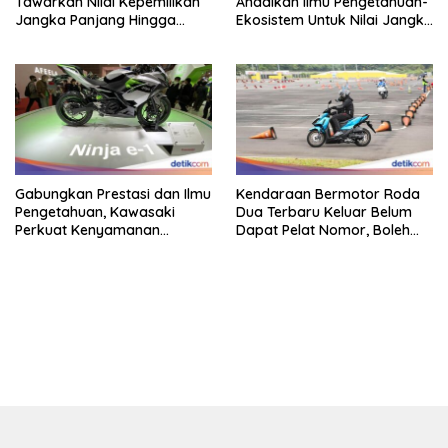
Tawarkan Nilai Kepemilikan
Andalkan Ilmu Pengetahuan-
Jangka Panjang Hingga
Ekosistem Untuk Nilai Jangka
Kelas 155 Cc
Panjang
Gabungkan Prestasi dan Ilmu
Kendaraan Bermotor Roda
Pengetahuan, Kawasaki
Dua Terbaru Keluar Belum
Perkuat Kenyamanan
Dapat Pelat Nomor, Boleh
Berkendara
Dipakai Di Jalan?
bandar besar starlight princess1000 bagi bonus