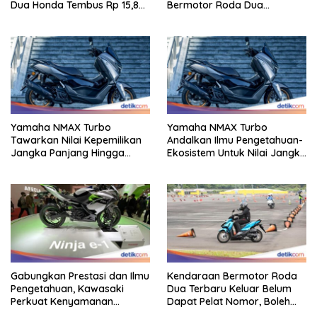
Dua Honda Tembus Rp 15,8
Bermotor Roda Dua
Triliun
Berperforma Tinggi Didalam
Keahlian Modern
Yamaha NMAX Turbo
Yamaha NMAX Turbo
Tawarkan Nilai Kepemilikan
Andalkan Ilmu Pengetahuan-
Jangka Panjang Hingga
Ekosistem Untuk Nilai Jangka
Kelas 155 Cc
Panjang
Gabungkan Prestasi dan Ilmu
Kendaraan Bermotor Roda
Pengetahuan, Kawasaki
Dua Terbaru Keluar Belum
Perkuat Kenyamanan
Dapat Pelat Nomor, Boleh
Berkendara
Dipakai Di Jalan?