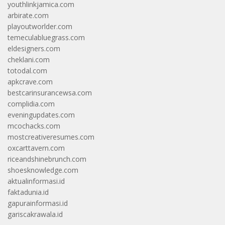
youthlinkjamica.com
arbirate.com
playoutworlder.com
temeculabluegrass.com
eldesigners.com
cheklani.com
totodal.com
apkcrave.com
bestcarinsurancewsa.com
complidia.com
eveningupdates.com
mcochacks.com
mostcreativeresumes.com
oxcarttavern.com
riceandshinebrunch.com
shoesknowledge.com
aktualinformasi.id
faktadunia.id
gapurainformasi.id
gariscakrawala.id