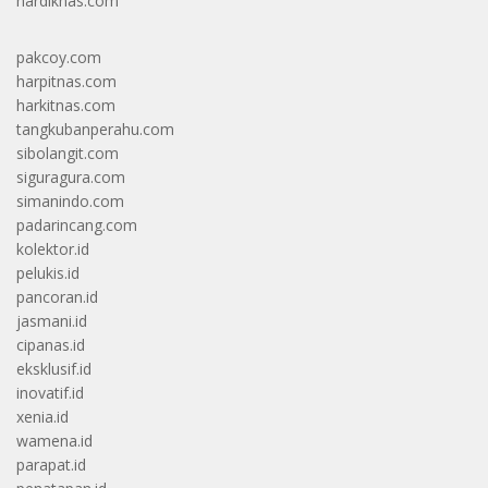
hardiknas.com
pakcoy.com
harpitnas.com
harkitnas.com
tangkubanperahu.com
sibolangit.com
siguragura.com
simanindo.com
padarincang.com
kolektor.id
pelukis.id
pancoran.id
jasmani.id
cipanas.id
eksklusif.id
inovatif.id
xenia.id
wamena.id
parapat.id