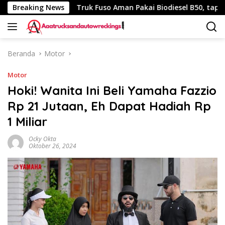
Langsung
 340 Km
Breaking News
Truk Fuso Aman Pakai Biodiesel B50, tapi Ada Sa
ke
konten
Beranda
Motor
Motor
Hoki! Wanita Ini Beli Yamaha Fazzio
Rp 21 Jutaan, Eh Dapat Hadiah Rp
1 Miliar
Ocky Okta
Oktober 26, 2024