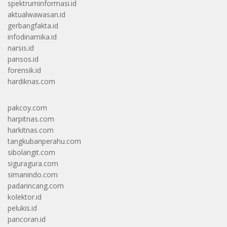
spektruminformasi.id
aktualwawasan.id
gerbangfakta.id
infodinamika.id
narsis.id
pansos.id
forensik.id
hardiknas.com
pakcoy.com
harpitnas.com
harkitnas.com
tangkubanperahu.com
sibolangit.com
siguragura.com
simanindo.com
padarincang.com
kolektor.id
pelukis.id
pancoran.id