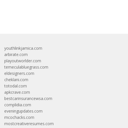
bandar besar starlight princess1000 bagi bonus
youthlinkjamica.com
arbirate.com
playoutworlder.com
temeculabluegrass.com
eldesigners.com
cheklani.com
totodal.com
apkcrave.com
bestcarinsurancewsa.com
complidia.com
eveningupdates.com
mcochacks.com
mostcreativeresumes.com