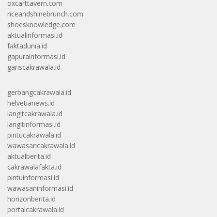
oxcarttavern.com
riceandshinebrunch.com
shoesknowledge.com
aktualinformasi.id
faktadunia.id
gapurainformasi.id
gariscakrawala.id
gerbangcakrawala.id
helvetianews.id
langitcakrawala.id
langitinformasi.id
pintucakrawala.id
wawasancakrawala.id
aktualberita.id
cakrawalafakta.id
pintuinformasi.id
wawasaninformasi.id
horizonberita.id
portalcakrawala.id