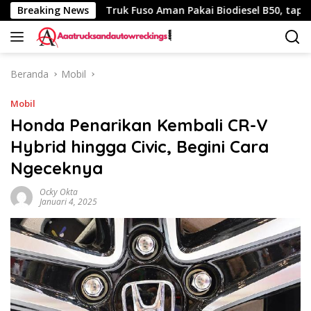
Langsung
 340 Km
Breaking News
Truk Fuso Aman Pakai Biodiesel B50, tapi Ada Sa
ke
konten
Beranda
Mobil
Mobil
Honda Penarikan Kembali CR-V
Hybrid hingga Civic, Begini Cara
Ngeceknya
Ocky Okta
Januari 4, 2025