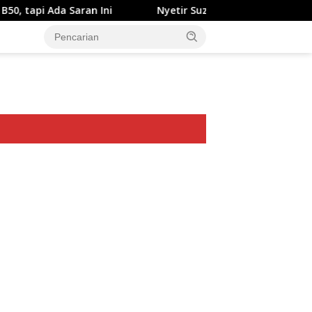
 Saran Ini
Nyetir Suzuki XL7 Facelift Kini Lebih Damai
ar besar starlight princess1000 bagi bonus