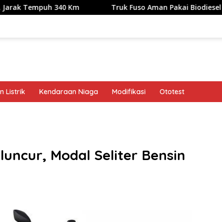
uh 340 Km
Truk Fuso Aman Pakai Biodiesel B50, tapi Ada
 Listrik
Kendaraan Niaga
Modifikasi
Ototest
band
uncur, Modal Seliter Bensin