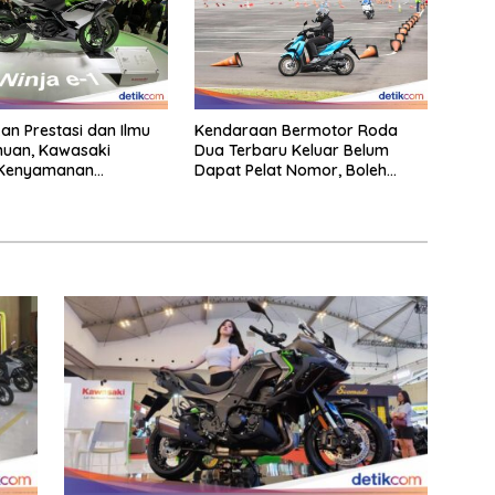
n Prestasi dan Ilmu
Kendaraan Bermotor Roda
huan, Kawasaki
Dua Terbaru Keluar Belum
 Kenyamanan
Dapat Pelat Nomor, Boleh
ara
Dipakai Di Jalan?