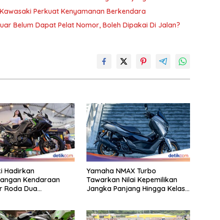
, Kawasaki Perkuat Kenyamanan Berkendara
ar Belum Dapat Pelat Nomor, Boleh Dipakai Di Jalan?
i Hadirkan
Yamaha NMAX Turbo
angan Kendaraan
Tawarkan Nilai Kepemilikan
r Roda Dua
Jangka Panjang Hingga Kelas
rma Tinggi Didalam
155 Cc
 Modern