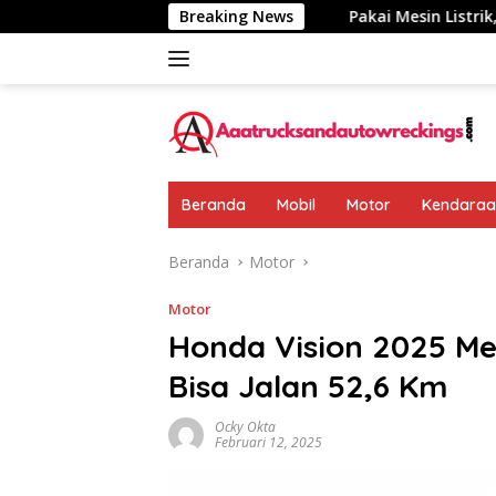
Langsung
umumkan: Rp 438 Juta
Breaking News
Pakai Mesin Listrik, Jarak Temp
ke
konten
Beranda
Mobil
Motor
Kendaraan
Beranda
Motor
Motor
Honda Vision 2025 Mel
Bisa Jalan 52,6 Km
Ocky Okta
Februari 12, 2025