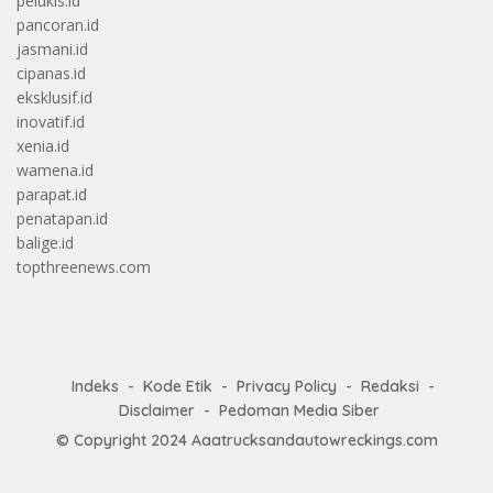
pelukis.id
pancoran.id
jasmani.id
cipanas.id
eksklusif.id
inovatif.id
xenia.id
wamena.id
parapat.id
penatapan.id
balige.id
topthreenews.com
Indeks
Kode Etik
Privacy Policy
Redaksi
Disclaimer
Pedoman Media Siber
© Copyright 2024
Aaatrucksandautowreckings.com