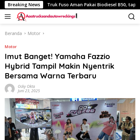
Langsung
 340 Km
Breaking News
Truk Fuso Aman Pakai Biodiesel B50, tapi Ada Sa
ke
konten
Beranda
Motor
Motor
Imut Banget! Yamaha Fazzio
Hybrid Tampil Makin Nyentrik
Bersama Warna Terbaru
Ocky Okta
Juni 23, 2025