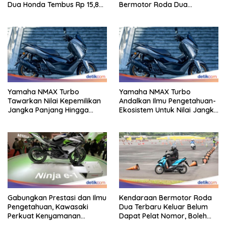
Dua Honda Tembus Rp 15,8
Bermotor Roda Dua
Triliun
Berperforma Tinggi Didalam
Keahlian Modern
Yamaha NMAX Turbo
Yamaha NMAX Turbo
Tawarkan Nilai Kepemilikan
Andalkan Ilmu Pengetahuan-
Jangka Panjang Hingga
Ekosistem Untuk Nilai Jangka
Kelas 155 Cc
Panjang
Gabungkan Prestasi dan Ilmu
Kendaraan Bermotor Roda
Pengetahuan, Kawasaki
Dua Terbaru Keluar Belum
Perkuat Kenyamanan
Dapat Pelat Nomor, Boleh
Berkendara
Dipakai Di Jalan?