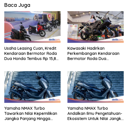
Baca Juga
Usaha Leasing Cuan, Kredit
Kawasaki Hadirkan
Kendaraan Bermotor Roda
Perkembangan Kendaraan
Dua Honda Tembus Rp 15,8
Bermotor Roda Dua
Triliun
Berperforma Tinggi Didalam
Keahlian Modern
Yamaha NMAX Turbo
Yamaha NMAX Turbo
Tawarkan Nilai Kepemilikan
Andalkan Ilmu Pengetahuan-
Jangka Panjang Hingga
Ekosistem Untuk Nilai Jangka
Kelas 155 Cc
Panjang