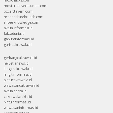
mcochacks.com
mostcreativeresumes.com
oxcarttavern.com
riceandshinebrunch.com
shoesknowledge.com
aktualinformasi.id
faktadunia.id
gapurainformasi.id
gariscakrawala.id
gerbangcakrawala.id
helvetianews.id
langitcakrawala.id
langitinformasi.id
pintucakrawala.id
wawasancakrawala.id
aktualberita.id
cakrawalafakta.id
pintuinformasi.id
wawasaninformasi.id