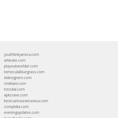
bandar besar starlight princess1000 bagi bonus
youthlinkjamica.com
arbirate.com
playoutworlder.com
temeculabluegrass.com
eldesigners.com
cheklani.com
totodal.com
apkcrave.com
bestcarinsurancewsa.com
complidia.com
eveningupdates.com