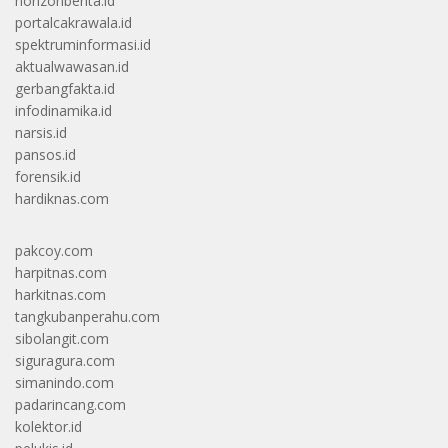
horizonberita.id
portalcakrawala.id
spektruminformasi.id
aktualwawasan.id
gerbangfakta.id
infodinamika.id
narsis.id
pansos.id
forensik.id
hardiknas.com
pakcoy.com
harpitnas.com
harkitnas.com
tangkubanperahu.com
sibolangit.com
siguragura.com
simanindo.com
padarincang.com
kolektor.id