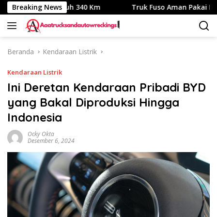
Langsung
ik, Jarak Tempuh 340 Km
Breaking News
Truk Fuso Aman Pakai Biodiesel
ke
konten
Beranda
Kendaraan Listrik
Kendaraan Listrik
Ini Deretan Kendaraan Pribadi BYD
yang Bakal Diproduksi Hingga
Indonesia
Ocky Okta
Desember 6, 2024