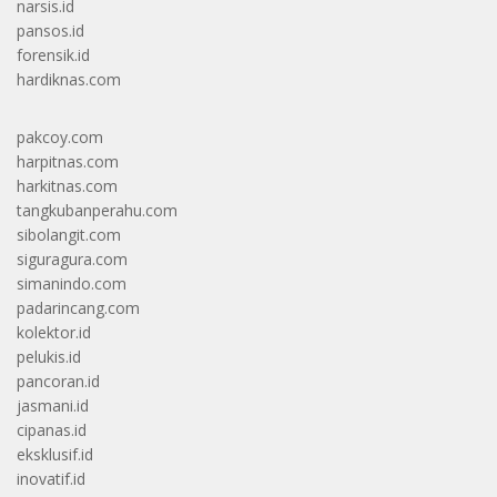
narsis.id
pansos.id
forensik.id
hardiknas.com
pakcoy.com
harpitnas.com
harkitnas.com
tangkubanperahu.com
sibolangit.com
siguragura.com
simanindo.com
padarincang.com
kolektor.id
pelukis.id
pancoran.id
jasmani.id
cipanas.id
eksklusif.id
inovatif.id