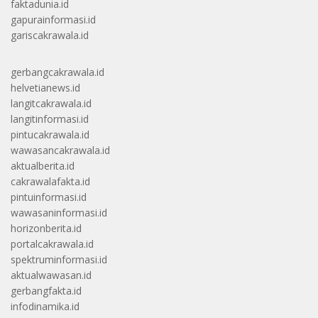
faktadunia.id
gapurainformasi.id
gariscakrawala.id
gerbangcakrawala.id
helvetianews.id
langitcakrawala.id
langitinformasi.id
pintucakrawala.id
wawasancakrawala.id
aktualberita.id
cakrawalafakta.id
pintuinformasi.id
wawasaninformasi.id
horizonberita.id
portalcakrawala.id
spektruminformasi.id
aktualwawasan.id
gerbangfakta.id
infodinamika.id