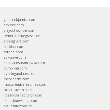
youthlinkjamica.com
arbirate.com
playoutworlder.com
temeculabluegrass.com
eldesigners.com
cheklani.com
totodal.com
apkcrave.com
bestcarinsurancewsa.com
complidia.com
eveningupdates.com
mcochacks.com
mostcreativeresumes.com
oxcarttavern.com
riceandshinebrunch.com
shoesknowledge.com
aktualinformasi.id