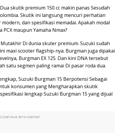
Dua skutik premium 150 cc makin panas Sesudah
lombia. Skutik ini langsung mencuri perhatian
r modern, dan spesifikasi memadai. Apakah modal
nda PCX maupun Yamaha Nmax?
utakhir Di dunia skuter premium. Suzuki sudah
ni maxi scooter flagship-nya. Burgman juga dipakai
levelnya, Burgman EX 125. Dan kini DNA tersebut
lah satu segmen paling ramai Di pasar roda dua.
 lengkap, Suzuki Burgman 15 Berpotensi Sebagai
n Untuk konsumen yang Mengharapkan skutik
spesifikasi lengkap Suzuki Burgman 15 yang dijual
TO CONTINUE WITH CONTENT