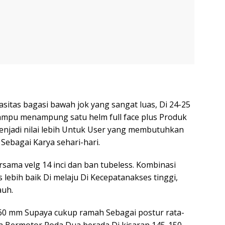
asitas bagasi bawah jok yang sangat luas, Di 24-25
mampu menampung satu helm full face plus Produk
menjadi nilai lebih Untuk User yang membutuhkan
ebagai Karya sehari-hari.
ama velg 14 inci dan ban tubeless. Kombinasi
s lebih baik Di melaju Di Kecepatanakses tinggi,
auh.
 760 mm Supaya cukup ramah Sebagai postur rata-
n Bermotor Roda Dua berada Di kisaran 145-150