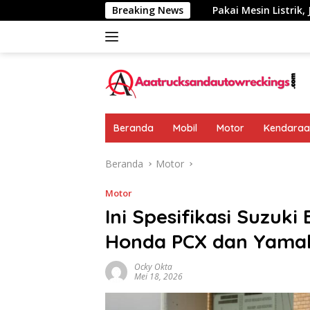
Langsung
mumkan: Rp 438 Juta
Breaking News
Pakai Mesin Listrik, Jarak Tempu
ke
konten
Beranda
Mobil
Motor
Kendaraan
Beranda
Motor
Motor
Ini Spesifikasi Suzuki
Honda PCX dan Yama
Ocky Okta
Mei 18, 2026