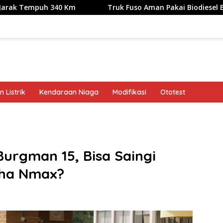
h 340 Km
Truk Fuso Aman Pakai Biodiesel B50, tapi Ada 
 Listrik
Kendaraan Niaga
Modifikasi
Ototest
band
 Burgman 15, Bisa Saingi
ha Nmax?