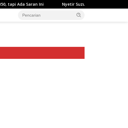
Saran Ini
Nyetir Suzuki XL7 Facelift Kini Lebih Damai
ar besar starlight princess1000 bagi bonus