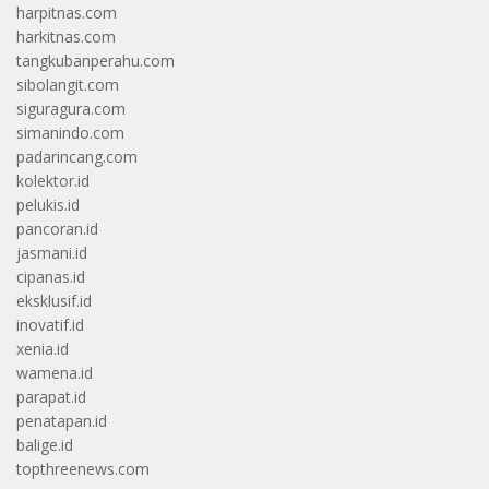
harpitnas.com
harkitnas.com
tangkubanperahu.com
sibolangit.com
siguragura.com
simanindo.com
padarincang.com
kolektor.id
pelukis.id
pancoran.id
jasmani.id
cipanas.id
eksklusif.id
inovatif.id
xenia.id
wamena.id
parapat.id
penatapan.id
balige.id
topthreenews.com