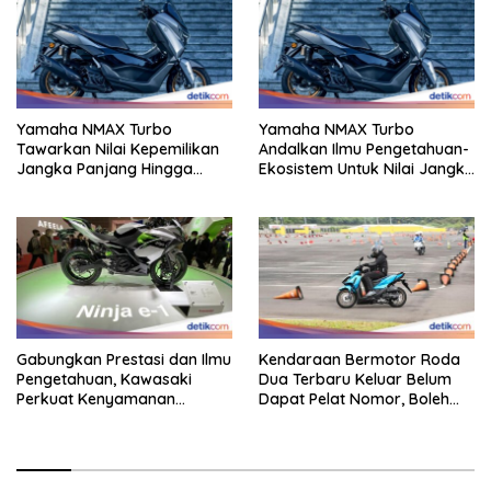
Yamaha NMAX Turbo
Yamaha NMAX Turbo
Tawarkan Nilai Kepemilikan
Andalkan Ilmu Pengetahuan-
Jangka Panjang Hingga
Ekosistem Untuk Nilai Jangka
Kelas 155 Cc
Panjang
Gabungkan Prestasi dan Ilmu
Kendaraan Bermotor Roda
Pengetahuan, Kawasaki
Dua Terbaru Keluar Belum
Perkuat Kenyamanan
Dapat Pelat Nomor, Boleh
Berkendara
Dipakai Di Jalan?