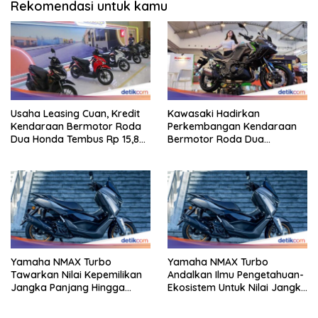
Rekomendasi untuk kamu
Usaha Leasing Cuan, Kredit
Kawasaki Hadirkan
Kendaraan Bermotor Roda
Perkembangan Kendaraan
Dua Honda Tembus Rp 15,8
Bermotor Roda Dua
Triliun
Berperforma Tinggi Didalam
Keahlian Modern
Yamaha NMAX Turbo
Yamaha NMAX Turbo
Tawarkan Nilai Kepemilikan
Andalkan Ilmu Pengetahuan-
Jangka Panjang Hingga
Ekosistem Untuk Nilai Jangka
Kelas 155 Cc
Panjang