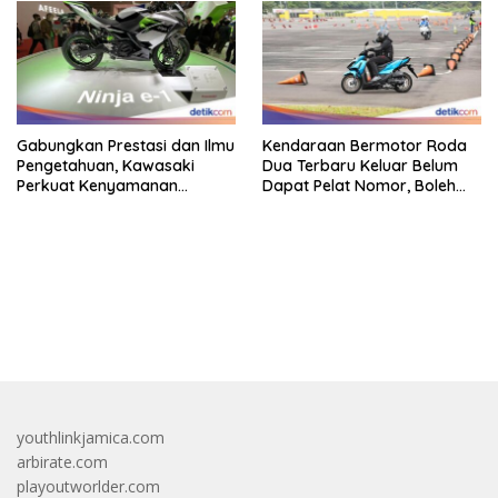
Gabungkan Prestasi dan Ilmu
Kendaraan Bermotor Roda
Pengetahuan, Kawasaki
Dua Terbaru Keluar Belum
Perkuat Kenyamanan
Dapat Pelat Nomor, Boleh
Berkendara
Dipakai Di Jalan?
bandar besar starlight princess1000 bagi bonus
youthlinkjamica.com
arbirate.com
playoutworlder.com