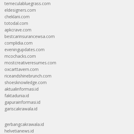
temeculabluegrass.com
eldesigners.com
cheklani.com
totodal.com
apkcrave.com
bestcarinsurancewsa.com
complidia.com
eveningupdates.com
mcochacks.com
mostcreativeresumes.com
oxcarttavern.com
riceandshinebrunch.com
shoesknowledge.com
aktualinformasi.id
faktadunia.id
gapurainformasi.id
gariscakrawala.id
gerbangcakrawala.id
helvetianews.id