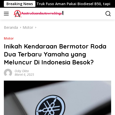
Langsung
340 Km
Breaking News
Truk Fuso Aman Pakai Biodiesel B50, tapi Ada Sar
ke
konten
Beranda
Motor
Motor
Inikah Kendaraan Bermotor Roda
Dua Terbaru Yamaha yang
Meluncur Di Indonesia Besok?
Ocky Okta
Maret 6, 2025