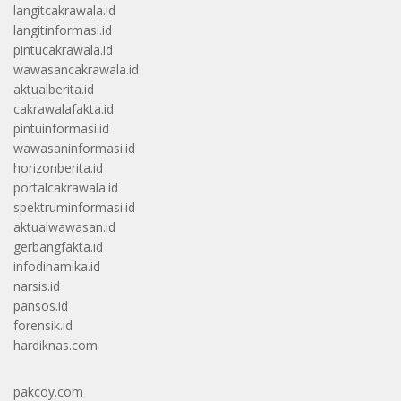
langitcakrawala.id
langitinformasi.id
pintucakrawala.id
wawasancakrawala.id
aktualberita.id
cakrawalafakta.id
pintuinformasi.id
wawasaninformasi.id
horizonberita.id
portalcakrawala.id
spektruminformasi.id
aktualwawasan.id
gerbangfakta.id
infodinamika.id
narsis.id
pansos.id
forensik.id
hardiknas.com
pakcoy.com