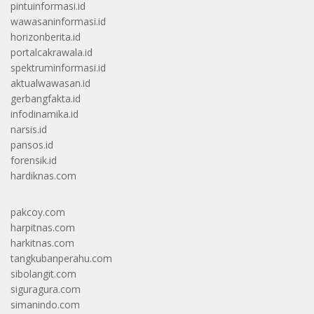
pintuinformasi.id
wawasaninformasi.id
horizonberita.id
portalcakrawala.id
spektruminformasi.id
aktualwawasan.id
gerbangfakta.id
infodinamika.id
narsis.id
pansos.id
forensik.id
hardiknas.com
pakcoy.com
harpitnas.com
harkitnas.com
tangkubanperahu.com
sibolangit.com
siguragura.com
simanindo.com