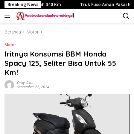
Langsung
ik, Jarak Tempuh 340 Km
Breaking News
Truk Fuso Aman Pakai Biodiesel
ke
konten
Beranda
Motor
Motor
Iritnya Konsumsi BBM Honda
Spacy 125, Seliter Bisa Untuk 55
Km!
Ocky Okta
September 22, 2024