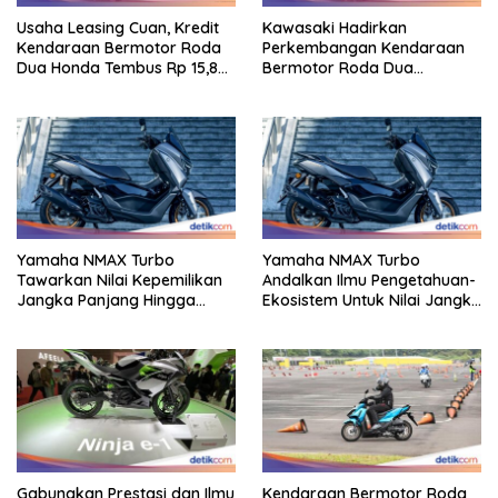
Usaha Leasing Cuan, Kredit
Kawasaki Hadirkan
Kendaraan Bermotor Roda
Perkembangan Kendaraan
Dua Honda Tembus Rp 15,8
Bermotor Roda Dua
Triliun
Berperforma Tinggi Didalam
Keahlian Modern
Yamaha NMAX Turbo
Yamaha NMAX Turbo
Tawarkan Nilai Kepemilikan
Andalkan Ilmu Pengetahuan-
Jangka Panjang Hingga
Ekosistem Untuk Nilai Jangka
Kelas 155 Cc
Panjang
Gabungkan Prestasi dan Ilmu
Kendaraan Bermotor Roda