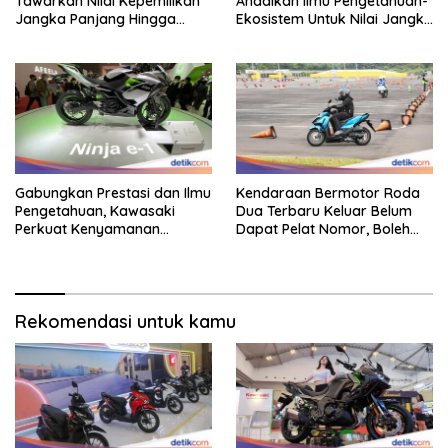
Tawarkan Nilai Kepemilikan
Andalkan Ilmu Pengetahuan-
Jangka Panjang Hingga
Ekosistem Untuk Nilai Jangka
Kelas 155 Cc
Panjang
Gabungkan Prestasi dan Ilmu
Kendaraan Bermotor Roda
Pengetahuan, Kawasaki
Dua Terbaru Keluar Belum
Perkuat Kenyamanan
Dapat Pelat Nomor, Boleh
Berkendara
Dipakai Di Jalan?
Rekomendasi untuk kamu