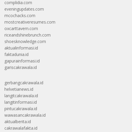
complidia.com
eveningupdates.com
mcochacks.com
mostcreativeresumes.com
oxcarttavern.com
riceandshinebrunch.com
shoesknowledge.com
aktualinformasi.id
faktadunia.id
gapurainformasi.id
gariscakrawala.id
gerbangcakrawala.id
helvetianews.id
langitcakrawala.id
langitinformasi.id
pintucakrawala.id
wawasancakrawala.id
aktualberita.id
cakrawalafakta.id