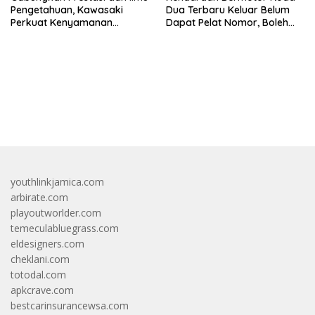
Pengetahuan, Kawasaki
Dua Terbaru Keluar Belum
Perkuat Kenyamanan
Dapat Pelat Nomor, Boleh
Berkendara
Dipakai Di Jalan?
bandar besar starlight princess1000 bagi bonus
youthlinkjamica.com
arbirate.com
playoutworlder.com
temeculabluegrass.com
eldesigners.com
cheklani.com
totodal.com
apkcrave.com
bestcarinsurancewsa.com