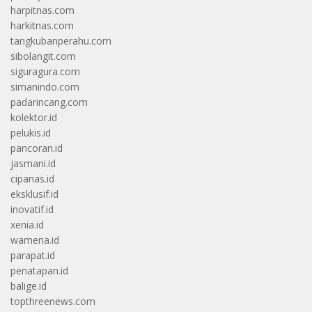
harpitnas.com
harkitnas.com
tangkubanperahu.com
sibolangit.com
siguragura.com
simanindo.com
padarincang.com
kolektor.id
pelukis.id
pancoran.id
jasmani.id
cipanas.id
eksklusif.id
inovatif.id
xenia.id
wamena.id
parapat.id
penatapan.id
balige.id
topthreenews.com