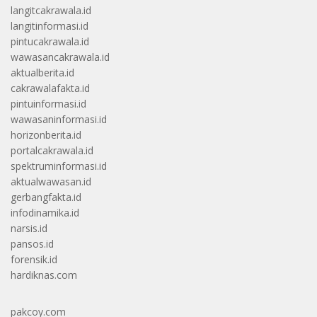
langitcakrawala.id
langitinformasi.id
pintucakrawala.id
wawasancakrawala.id
aktualberita.id
cakrawalafakta.id
pintuinformasi.id
wawasaninformasi.id
horizonberita.id
portalcakrawala.id
spektruminformasi.id
aktualwawasan.id
gerbangfakta.id
infodinamika.id
narsis.id
pansos.id
forensik.id
hardiknas.com
pakcoy.com