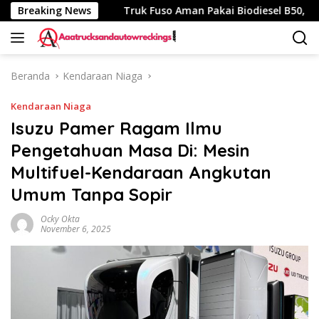
Langsung
 340 Km
Breaking News
Truk Fuso Aman Pakai Biodiesel B50, tapi Ada Sa
ke
konten
Beranda
Kendaraan Niaga
Kendaraan Niaga
Isuzu Pamer Ragam Ilmu
Pengetahuan Masa Di: Mesin
Multifuel-Kendaraan Angkutan
Umum Tanpa Sopir
Ocky Okta
November 6, 2025