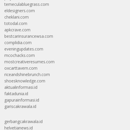
temeculabluegrass.com
eldesigners.com
cheklani.com
totodal.com
apkcrave.com
bestcarinsurancewsa.com
complidia.com
eveningupdates.com
mcochacks.com
mostcreativeresumes.com
oxcarttavern.com
riceandshinebrunch.com
shoesknowledge.com
aktualinformasi.id
faktadunia.id
gapurainformasi.id
gariscakrawala.id
gerbangcakrawala.id
helvetianews.id