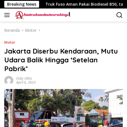
Langsung
h 340 Km
Breaking News
Truk Fuso Aman Pakai Biodiesel B50, tapi Ada 
ke
konten
Beranda
Motor
Motor
Jakarta Diserbu Kendaraan, Mutu
Udara Balik Hingga ‘Setelan
Pabrik’
Ocky Okta
April 6, 2025