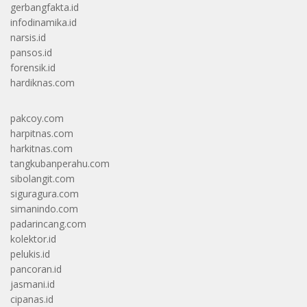
gerbangfakta.id
infodinamika.id
narsis.id
pansos.id
forensik.id
hardiknas.com
pakcoy.com
harpitnas.com
harkitnas.com
tangkubanperahu.com
sibolangit.com
siguragura.com
simanindo.com
padarincang.com
kolektor.id
pelukis.id
pancoran.id
jasmani.id
cipanas.id