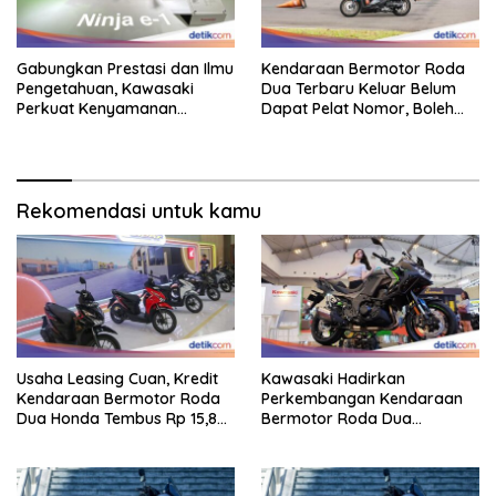
Gabungkan Prestasi dan Ilmu
Kendaraan Bermotor Roda
Pengetahuan, Kawasaki
Dua Terbaru Keluar Belum
Perkuat Kenyamanan
Dapat Pelat Nomor, Boleh
Berkendara
Dipakai Di Jalan?
Rekomendasi untuk kamu
Usaha Leasing Cuan, Kredit
Kawasaki Hadirkan
Kendaraan Bermotor Roda
Perkembangan Kendaraan
Dua Honda Tembus Rp 15,8
Bermotor Roda Dua
Triliun
Berperforma Tinggi Didalam
Keahlian Modern