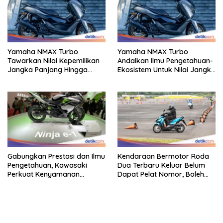
Yamaha NMAX Turbo
Yamaha NMAX Turbo
Tawarkan Nilai Kepemilikan
Andalkan Ilmu Pengetahuan-
Jangka Panjang Hingga
Ekosistem Untuk Nilai Jangka
Kelas 155 Cc
Panjang
Gabungkan Prestasi dan Ilmu
Kendaraan Bermotor Roda
Pengetahuan, Kawasaki
Dua Terbaru Keluar Belum
Perkuat Kenyamanan
Dapat Pelat Nomor, Boleh
Berkendara
Dipakai Di Jalan?