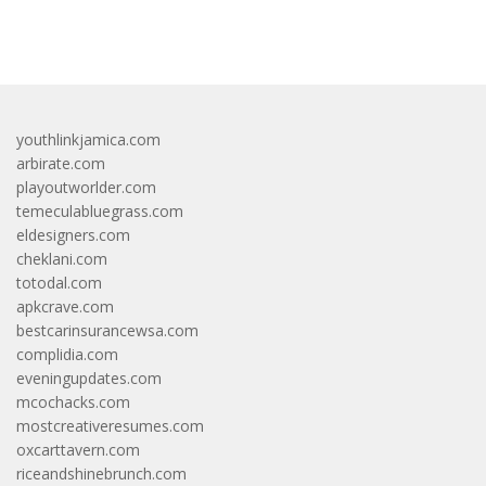
bandar besar starlight princess1000 bagi bonus
youthlinkjamica.com
arbirate.com
playoutworlder.com
temeculabluegrass.com
eldesigners.com
cheklani.com
totodal.com
apkcrave.com
bestcarinsurancewsa.com
complidia.com
eveningupdates.com
mcochacks.com
mostcreativeresumes.com
oxcarttavern.com
riceandshinebrunch.com