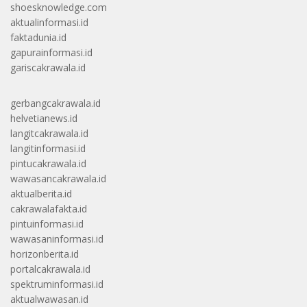
shoesknowledge.com
aktualinformasi.id
faktadunia.id
gapurainformasi.id
gariscakrawala.id
gerbangcakrawala.id
helvetianews.id
langitcakrawala.id
langitinformasi.id
pintucakrawala.id
wawasancakrawala.id
aktualberita.id
cakrawalafakta.id
pintuinformasi.id
wawasaninformasi.id
horizonberita.id
portalcakrawala.id
spektruminformasi.id
aktualwawasan.id