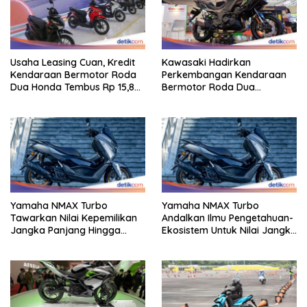
Usaha Leasing Cuan, Kredit
Kawasaki Hadirkan
Kendaraan Bermotor Roda
Perkembangan Kendaraan
Dua Honda Tembus Rp 15,8
Bermotor Roda Dua
Triliun
Berperforma Tinggi Didalam
Keahlian Modern
Yamaha NMAX Turbo
Yamaha NMAX Turbo
Tawarkan Nilai Kepemilikan
Andalkan Ilmu Pengetahuan-
Jangka Panjang Hingga
Ekosistem Untuk Nilai Jangka
Kelas 155 Cc
Panjang