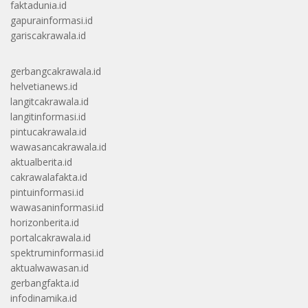
faktadunia.id
gapurainformasi.id
gariscakrawala.id
gerbangcakrawala.id
helvetianews.id
langitcakrawala.id
langitinformasi.id
pintucakrawala.id
wawasancakrawala.id
aktualberita.id
cakrawalafakta.id
pintuinformasi.id
wawasaninformasi.id
horizonberita.id
portalcakrawala.id
spektruminformasi.id
aktualwawasan.id
gerbangfakta.id
infodinamika.id