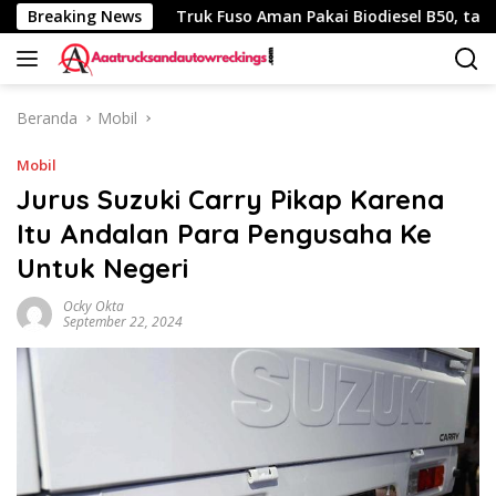
Langsung
 340 Km
Breaking News
Truk Fuso Aman Pakai Biodiesel B50, tapi Ada Sa
ke
konten
Beranda
Mobil
Mobil
Jurus Suzuki Carry Pikap Karena
Itu Andalan Para Pengusaha Ke
Untuk Negeri
Ocky Okta
September 22, 2024