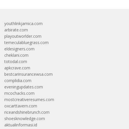
youthlinkjamica.com
arbirate.com
playoutworlder.com
temeculabluegrass.com
eldesigners.com
cheklani.com
totodal.com
apkcrave.com
bestcarinsurancewsa.com
complidia.com
eveningupdates.com
mcochacks.com
mostcreativeresumes.com
oxcarttavern.com
riceandshinebrunch.com
shoesknowledge.com
aktualinformasi.id