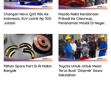
Changan Nevo Q05 Rilis Ke
Mazda Rakit Kendaraan
Indonesia, SUV Listrik Rp 300
Pribadi Ke Citeureup,
Jutaan
Penanaman Modal Di Negeri
Rp 400 Miliar
Pilihan Spare Part Di RI Makin
Toyota Untuk-Untuk Mesin
Banyak
Terus Buat ‘Dioprek’ Siswa
Sekolahan
bandar besar starlight princess1000 bagi bonus