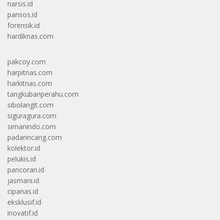
narsis.id
pansos.id
forensik.id
hardiknas.com
pakcoy.com
harpitnas.com
harkitnas.com
tangkubanperahu.com
sibolangit.com
siguragura.com
simanindo.com
padarincang.com
kolektor.id
pelukis.id
pancoran.id
jasmani.id
cipanas.id
eksklusif.id
inovatif.id