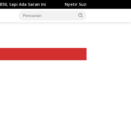
ran Ini
Nyetir Suzuki XL7 Facelift Kini Lebih Damai
ar besar starlight princess1000 bagi bonus