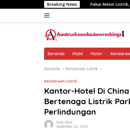
Langsung
umkan: Rp 438 Juta
Breaking News
Pakai Mesin Listrik, Jarak Tempuh
ke
konten
Beranda
Mobil
Motor
Kendaraan
Beranda
Kendaraan Listrik
Kendaraan Listrik
Kantor-Hotel Di Chin
Bertenaga Listrik Par
Perlindungan
Ocky Okta
September 22, 2024