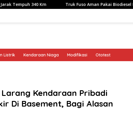
 340 Km
Truk Fuso Aman Pakai Biodiesel B50, tapi Ada Sa
 Listrik
Kendaraan Niaga
Modifikasi
Ototest
band
a Larang Kendaraan Pribadi
kir Di Basement, Bagi Alasan