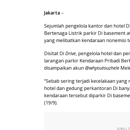
Jakarta
–
Sejumlah pengelola kantor dan hotel D
Bertenaga Listrik parkir Di basement 
yang melibatkan kendaraan nonemisi te
Disitat Di
Drive
, pengelola hotel dan p
larangan parkir Kendaraan Pribadi Bert
disampaikan akun
@whyoutouzhele
Mele
“Sebab sering terjadi kecelakaan yang
hotel dan gedung perkantoran Di banya
kendaraan tersebut diparkir Di basemen
(19/9).
SCROLL 