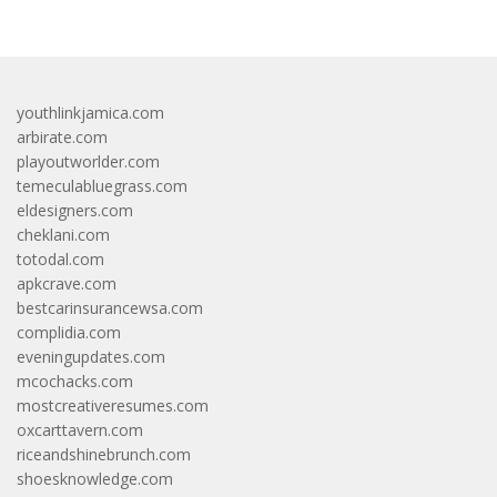
youthlinkjamica.com
arbirate.com
playoutworlder.com
temeculabluegrass.com
eldesigners.com
cheklani.com
totodal.com
apkcrave.com
bestcarinsurancewsa.com
complidia.com
eveningupdates.com
mcochacks.com
mostcreativeresumes.com
oxcarttavern.com
riceandshinebrunch.com
shoesknowledge.com