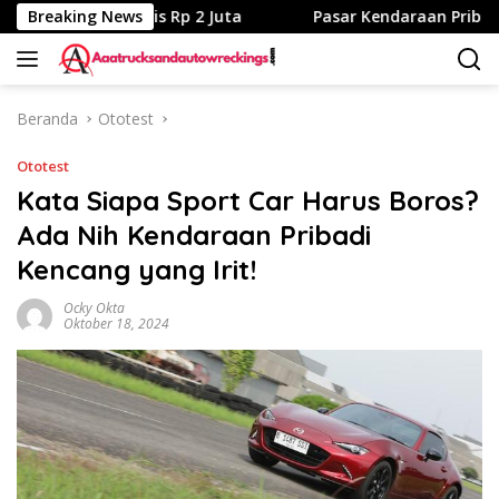
Langsung
k Nama Nyaris Rp 2 Juta
Breaking News
Pasar Kendaraan Pribadi Elekt
ke
konten
Beranda
Ototest
Ototest
Kata Siapa Sport Car Harus Boros?
Ada Nih Kendaraan Pribadi
Kencang yang Irit!
Ocky Okta
Oktober 18, 2024