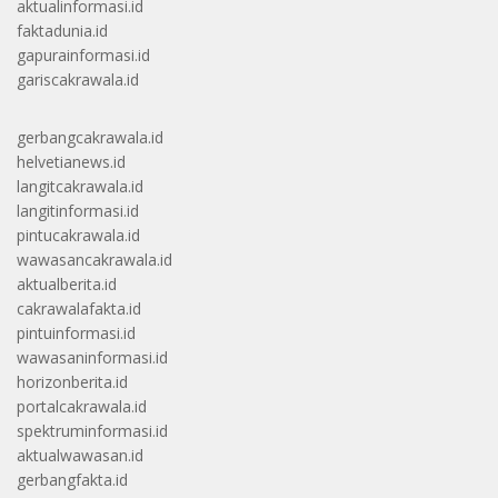
aktualinformasi.id
faktadunia.id
gapurainformasi.id
gariscakrawala.id
gerbangcakrawala.id
helvetianews.id
langitcakrawala.id
langitinformasi.id
pintucakrawala.id
wawasancakrawala.id
aktualberita.id
cakrawalafakta.id
pintuinformasi.id
wawasaninformasi.id
horizonberita.id
portalcakrawala.id
spektruminformasi.id
aktualwawasan.id
gerbangfakta.id