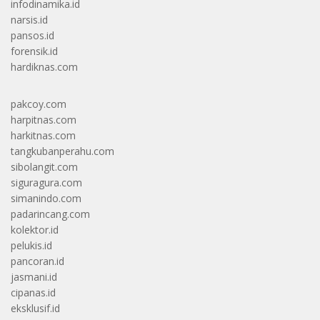
infodinamika.id
narsis.id
pansos.id
forensik.id
hardiknas.com
pakcoy.com
harpitnas.com
harkitnas.com
tangkubanperahu.com
sibolangit.com
siguragura.com
simanindo.com
padarincang.com
kolektor.id
pelukis.id
pancoran.id
jasmani.id
cipanas.id
eksklusif.id