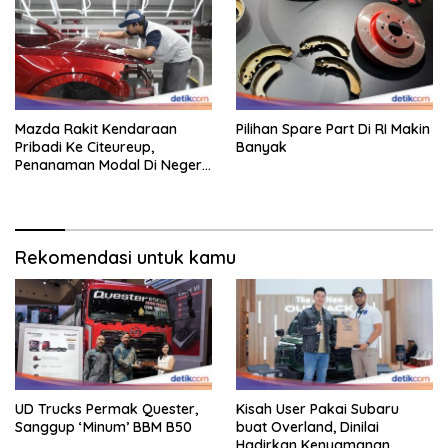
Mazda Rakit Kendaraan
Pilihan Spare Part Di RI Makin
Pribadi Ke Citeureup,
Banyak
Penanaman Modal Di Negeri
Rp 400 Miliar
Rekomendasi untuk kamu
UD Trucks Permak Quester,
Kisah User Pakai Subaru
Sanggup ‘Minum’ BBM B50
buat Overland, Dinilai
Hadirkan Kenyamanan