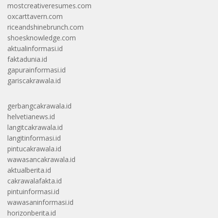
mostcreativeresumes.com
oxcarttavern.com
riceandshinebrunch.com
shoesknowledge.com
aktualinformasi.id
faktadunia.id
gapurainformasi.id
gariscakrawala.id
gerbangcakrawala.id
helvetianews.id
langitcakrawala.id
langitinformasi.id
pintucakrawala.id
wawasancakrawala.id
aktualberita.id
cakrawalafakta.id
pintuinformasi.id
wawasaninformasi.id
horizonberita.id