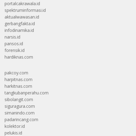
portalcakrawala.id
spektruminformasi.id
aktualwawasan.id
gerbangfakta.id
infodinamika.id
narsis.id
pansos.id
forensik.id
hardiknas.com
pakcoy.com
harpitnas.com
harkitnas.com
tangkubanperahu.com
sibolangit.com
siguragura.com
simanindo.com
padarincang.com
kolektor.id
pelukis.id