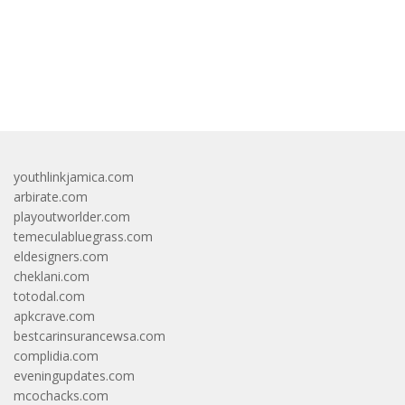
bandar besar starlight princess1000 bagi bonus
youthlinkjamica.com
arbirate.com
playoutworlder.com
temeculabluegrass.com
eldesigners.com
cheklani.com
totodal.com
apkcrave.com
bestcarinsurancewsa.com
complidia.com
eveningupdates.com
mcochacks.com