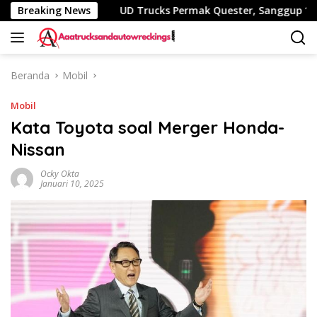
Langsung
ggak B50
Breaking News
UD Trucks Permak Quester, Sanggup ‘Minum’ 
ke
konten
Beranda
Mobil
Mobil
Kata Toyota soal Merger Honda-
Nissan
Ocky Okta
Januari 10, 2025