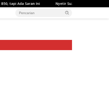
 Saran Ini
Nyetir Suzuki XL7 Facelift Kini Lebih Damai
ar besar starlight princess1000 bagi bonus