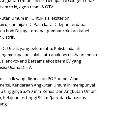
 Angkutan Umum ini bisa didapat Di Gadget Lunak
am.co.id, agen resmi & OTA.
kutan Umum ini, Untuk sisi eksterior
iru, dan hijau. Di Pada kaca Didepan terdapat
 Pada bodi Di juga terdapat gambar colokan kabel
Listrik.
 Di. Untuk yang belum tahu, Kalista adalah
 yang merupakan salah satu anak perusahaan Indika
lusi end-to-end Bersama ekosistem EV yang
isi Usaha Di EV.
 listrik yang digunakan PO Sumber Alam
imensi, Kendaraan Angkutan Umum ini mempunyai
alu tingginya 3.490 mm. Kendaraan Angkutan Umum
 Kelajuan tertinggi 90 km/jam, dan kapasitas
ang.