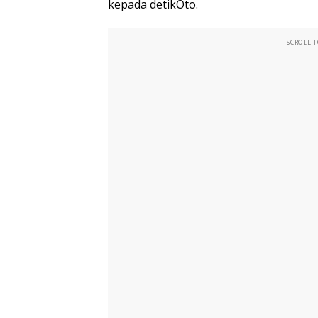
kepada detikOto.
SCROLL 