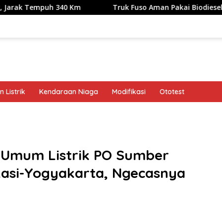
uh 340 Km
Truk Fuso Aman Pakai Biodiesel B50, tapi Ada
 Listrik
Kendaraan Niaga
Modifikasi
Ototest
band
Umum Listrik PO Sumber
kasi-Yogyakarta, Ngecasnya