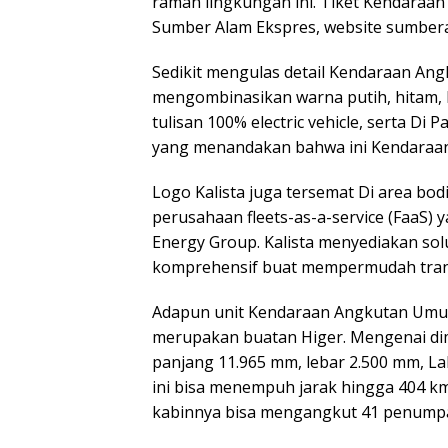
ramah lingkungan ini. Tiket Kendaraan
Sumber Alam Ekspres, website sumberal
Sedikit mengulas detail Kendaraan Ang
mengombinasikan warna putih, hitam, b
tulisan 100% electric vehicle, serta Di
yang menandakan bahwa ini Kendaraan 
Logo Kalista juga tersemat Di area bodi
perusahaan fleets-as-a-service (FaaS)
Energy Group. Kalista menyediakan so
komprehensif buat mempermudah trans
Adapun unit Kendaraan Angkutan Umum
merupakan buatan Higer. Mengenai d
panjang 11.965 mm, lebar 2.500 mm, L
ini bisa menempuh jarak hingga 404 km,
kabinnya bisa mengangkut 41 penump