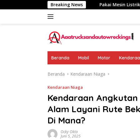
Langsung
umumkan: Rp 438 Juta
Breaking News
Pakai Mesin Listrik, Jarak Temp
ke
konten
Beranda
Mobil
Motor
Kendaraan
Beranda
Kendaraan Niaga
Kendaraan Niaga
Kendaraan Angkutan 
Alam Layani Rute Be
Di Mana?
Ocky Okta
Juni 5, 2025