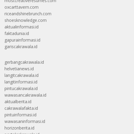
mostcreativeresumes.com
oxcarttavern.com
riceandshinebrunch.com
shoesknowledge.com
aktualinformasi.id
faktadunia.id
gapurainformasi.id
gariscakrawala.id
gerbangcakrawala.id
helvetianews.id
langitcakrawala.id
langitinformasi.id
pintucakrawala.id
wawasancakrawala.id
aktualberita.id
cakrawalafakta.id
pintuinformasi.id
wawasaninformasi.id
horizonberita.id