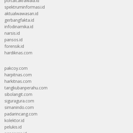
portalcakrawala.id
spektruminformasi.id
aktualwawasan.id
gerbangfakta.id
infodinamika.id
narsis.id
pansos.id
forensik.id
hardiknas.com
pakcoy.com
harpitnas.com
harkitnas.com
tangkubanperahu.com
sibolangit.com
siguragura.com
simanindo.com
padarincang.com
kolektor.id
pelukis.id