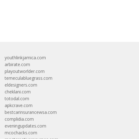
bandar besar starlight princess1000 bagi bonus
youthlinkjamica.com
arbirate.com
playoutworlder.com
temeculabluegrass.com
eldesigners.com
cheklani.com
totodal.com
apkcrave.com
bestcarinsurancewsa.com
complidia.com
eveningupdates.com
mcochacks.com