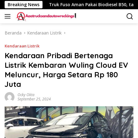
Langsung
uh 340 Km
Breaking News
Truk Fuso Aman Pakai Biodiesel B50, tapi Ada 
ke
konten
Beranda
Kendaraan Listrik
Kendaraan Listrik
Kendaraan Pribadi Bertenaga
Listrik Kembaran Wuling Cloud EV
Meluncur, Harga Setara Rp 180
Juta
Ocky Okta
September 25, 2024