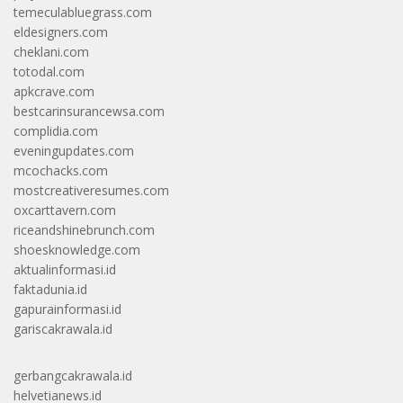
temeculabluegrass.com
eldesigners.com
cheklani.com
totodal.com
apkcrave.com
bestcarinsurancewsa.com
complidia.com
eveningupdates.com
mcochacks.com
mostcreativeresumes.com
oxcarttavern.com
riceandshinebrunch.com
shoesknowledge.com
aktualinformasi.id
faktadunia.id
gapurainformasi.id
gariscakrawala.id
gerbangcakrawala.id
helvetianews.id