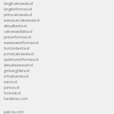
langitcakrawala.id
langitinformasi.id
pintucakrawala.id
wawasancakrawala.id
aktualberita.id
cakrawalafakta.id
pintuinformasi.id
wawasaninformasi.id
horizonberita.id
portalcakrawala.id
spektruminformasi.id
aktualwawasan.id
gerbangfakta.id
infodinamika.id
narsis.id
pansos.id
forensik.id
hardiknas.com
pakcoy.com