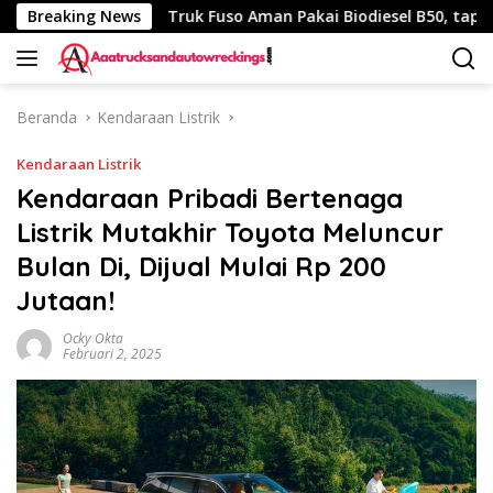
Langsung
340 Km
Breaking News
Truk Fuso Aman Pakai Biodiesel B50, tapi Ada Sa
ke
konten
Beranda
Kendaraan Listrik
Kendaraan Listrik
Kendaraan Pribadi Bertenaga
Listrik Mutakhir Toyota Meluncur
Bulan Di, Dijual Mulai Rp 200
Jutaan!
Ocky Okta
Februari 2, 2025