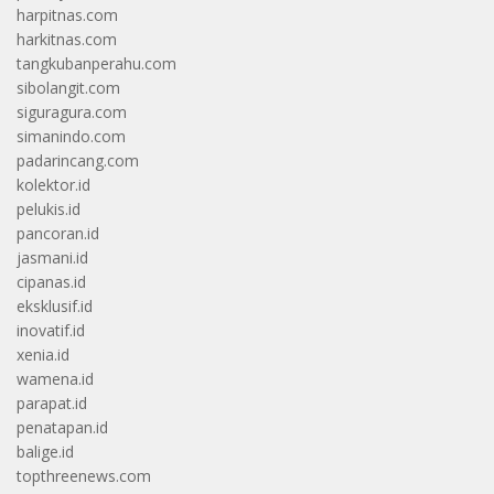
harpitnas.com
harkitnas.com
tangkubanperahu.com
sibolangit.com
siguragura.com
simanindo.com
padarincang.com
kolektor.id
pelukis.id
pancoran.id
jasmani.id
cipanas.id
eksklusif.id
inovatif.id
xenia.id
wamena.id
parapat.id
penatapan.id
balige.id
topthreenews.com