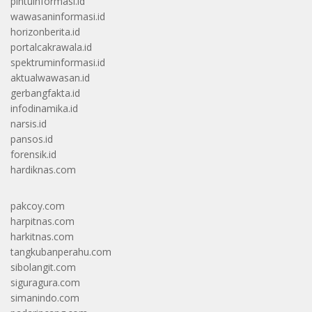
pintuinformasi.id
wawasaninformasi.id
horizonberita.id
portalcakrawala.id
spektruminformasi.id
aktualwawasan.id
gerbangfakta.id
infodinamika.id
narsis.id
pansos.id
forensik.id
hardiknas.com
pakcoy.com
harpitnas.com
harkitnas.com
tangkubanperahu.com
sibolangit.com
siguragura.com
simanindo.com