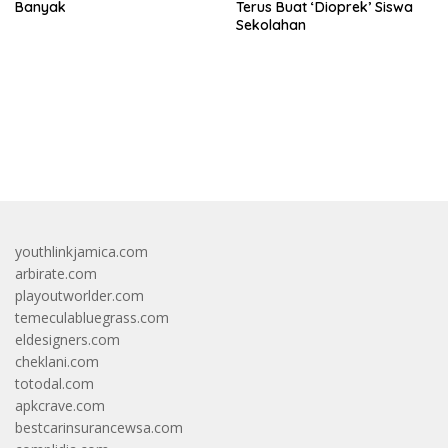
Banyak
Terus Buat ‘Dioprek’ Siswa
Sekolahan
bandar besar starlight princess1000 bagi bonus
youthlinkjamica.com
arbirate.com
playoutworlder.com
temeculabluegrass.com
eldesigners.com
cheklani.com
totodal.com
apkcrave.com
bestcarinsurancewsa.com