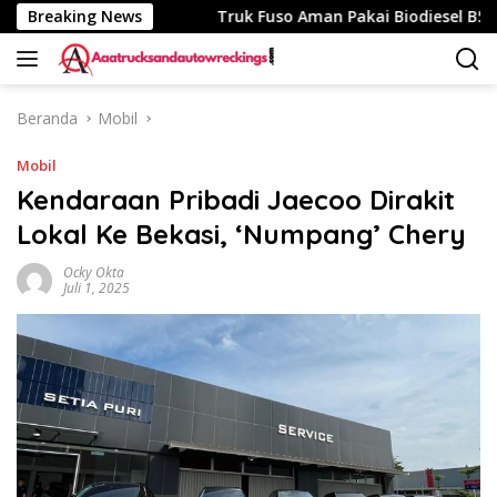
Langsung
Tempuh 340 Km
Breaking News
Truk Fuso Aman Pakai Biodiesel B50, tapi 
ke
konten
Beranda
Mobil
Mobil
Kendaraan Pribadi Jaecoo Dirakit
Lokal Ke Bekasi, ‘Numpang’ Chery
Ocky Okta
Juli 1, 2025