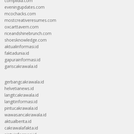
complidia.com
eveningupdates.com
mcochacks.com
mostcreativeresumes.com
oxcarttavern.com
riceandshinebrunch.com
shoesknowledge.com
aktualinformasi.id
faktadunia.id
gapurainformasi.id
gariscakrawala.id
gerbangcakrawala.id
helvetianews.id
langitcakrawala.id
langitinformasi.id
pintucakrawala.id
wawasancakrawala.id
aktualberita.id
cakrawalafakta.id