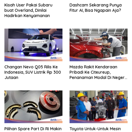
Kisah User Pakai Subaru
Dashcam Sekarang Punya
buat Overland, Dinilai
Fitur AI, Bisa Ngapain Aja?
Hadirkan Kenyamanan
Changan Nevo Q05 Rilis Ke
Mazda Rakit Kendaraan
Indonesia, SUV Listrik Rp 300
Pribadi Ke Citeureup,
Jutaan
Penanaman Modal Di Negeri
Rp 400 Miliar
Pilihan Spare Part Di RI Makin
Toyota Untuk-Untuk Mesin