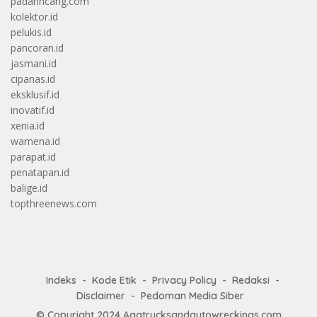
padarincang.com
kolektor.id
pelukis.id
pancoran.id
jasmani.id
cipanas.id
eksklusif.id
inovatif.id
xenia.id
wamena.id
parapat.id
penatapan.id
balige.id
topthreenews.com
Indeks
Kode Etik
Privacy Policy
Redaksi
Disclaimer
Pedoman Media Siber
© Copyright 2024
Aaatrucksandautowreckings.com